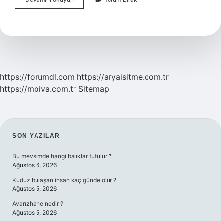
Bozukluğunun
Çaresi
Var
Mı
https://forumdl.com
https://aryaisitme.com.tr
https://moiva.com.tr
Sitemap
SIDEBAR
SON YAZILAR
Bu mevsimde hangi balıklar tutulur ?
Ağustos 6, 2026
Kuduz bulaşan insan kaç günde ölür ?
Ağustos 5, 2026
Avarızhane nedir ?
Ağustos 5, 2026