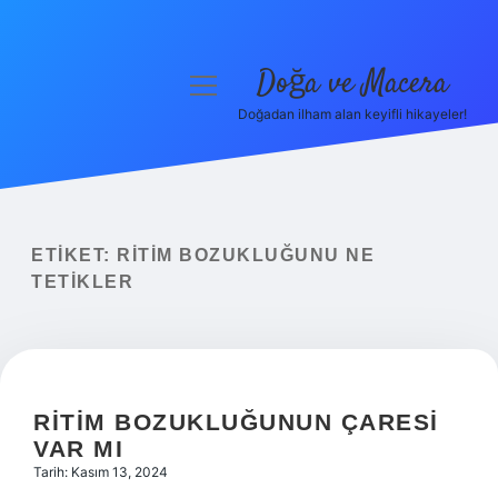
Doğa ve Macera
menüyü
aç
Doğadan ilham alan keyifli hikayeler!
Anasayfa
Gizlilik Politikası
Yasal Uyarı
ETIKET:
RITIM BOZUKLUĞUNU NE
TETIKLER
Hakkımızda
RITIM BOZUKLUĞUNUN ÇARESI
VAR MI
Tarih: Kasım 13, 2024