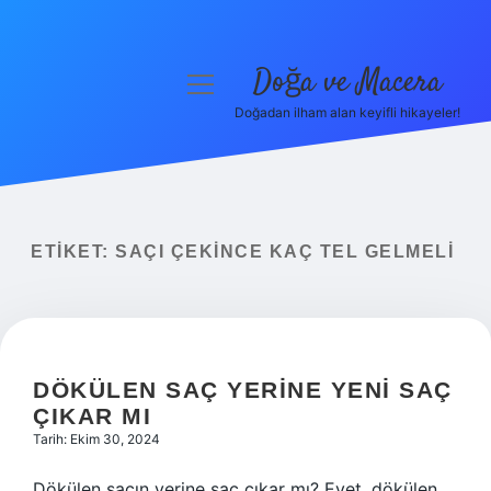
Doğa ve Macera
menüyü
aç
Doğadan ilham alan keyifli hikayeler!
Anasayfa
Gizlilik Politikası
Yasal Uyarı
ETIKET:
SAÇI ÇEKINCE KAÇ TEL GELMELI
Hakkımızda
DÖKÜLEN SAÇ YERINE YENI SAÇ
ÇIKAR MI
Tarih: Ekim 30, 2024
Dökülen saçın yerine saç çıkar mı? Evet, dökülen