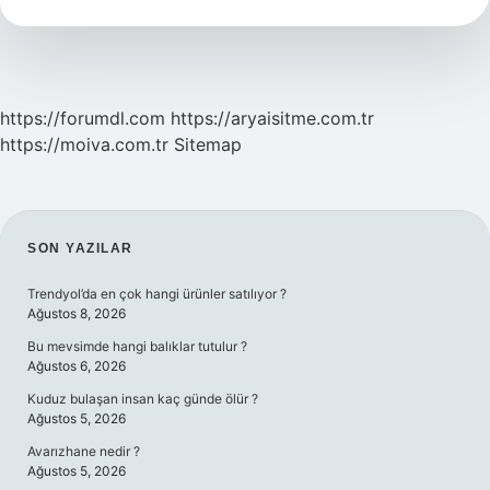
Yeni
Saç
Çıkar
Mı
https://forumdl.com
https://aryaisitme.com.tr
https://moiva.com.tr
Sitemap
SIDEBAR
SON YAZILAR
Trendyol’da en çok hangi ürünler satılıyor ?
Ağustos 8, 2026
Bu mevsimde hangi balıklar tutulur ?
Ağustos 6, 2026
Kuduz bulaşan insan kaç günde ölür ?
Ağustos 5, 2026
Avarızhane nedir ?
Ağustos 5, 2026