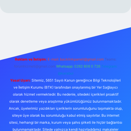
Reklam ve İletişim:
E-mail:
backlinkpaneli@gmail.com
Teams:
forumhizmeti@gmail.com
Whatsapp: 0262 606 0 726
Telegram:
@karabul
Yasal Uyarı:
Sitemiz, 5651 Sayılı Kanun gereğince Bilgi Teknolojileri
ve İletişim Kurumu (BTK) tarafından onaylanmış bir Yer Sağlayıcı
olarak hizmet vermektedir. Bu nedenle, sitedeki içerikleri proaktif
olarak denetleme veya araştırma yükümlülüğümüz bulunmamaktadır.
Ancak, üyelerimiz yazdıkları içeriklerin sorumluluğunu taşımakta olup,
siteye üye olarak bu sorumluluğu kabul etmiş sayılırlar. Bu internet
sitesi, herhangi bir marka, kurum veya şahıs şirketi ile hiçbir bağlantısı
bulunmamaktadır. Sitede yalnızca kendi hazırladığımız makaleler