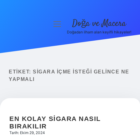
Doğa ve Macera
menüyü
aç
Doğadan ilham alan keyifli hikayeler!
Anasayfa
Gizlilik Politikası
Yasal Uyarı
ETIKET:
SIGARA IÇME ISTEĞI GELINCE NE
YAPMALI
Hakkımızda
EN KOLAY SIGARA NASIL
BIRAKILIR
Tarih: Ekim 29, 2024