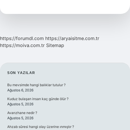
Sigara
Nasıl
Bırakılır
https://forumdl.com
https://aryaisitme.com.tr
https://moiva.com.tr
Sitemap
SIDEBAR
SON YAZILAR
Bu mevsimde hangi balıklar tutulur ?
Ağustos 6, 2026
Kuduz bulaşan insan kaç günde ölür ?
Ağustos 5, 2026
Avarızhane nedir ?
Ağustos 5, 2026
Ahzab sûresi hangi olay üzerine ınmıştır ?