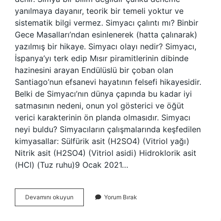
yanılmaya dayanır, teorik bir temeli yoktur ve
sistematik bilgi vermez. Simyacı çalıntı mı? Binbir
Gece Masalları’ndan esinlenerek (hatta çalınarak)
yazılmış bir hikaye. Simyacı olayı nedir? Simyacı,
İspanya’yı terk edip Mısır piramitlerinin dibinde
hazinesini arayan Endülüslü bir çoban olan
Santiago’nun efsanevi hayatının felsefi hikayesidir.
Belki de Simyacı’nın dünya çapında bu kadar iyi
satmasının nedeni, onun yol gösterici ve öğüt
verici karakterinin ön planda olmasıdır. Simyacı
neyi buldu? Simyacıların çalışmalarında keşfedilen
kimyasallar: Sülfürik asit (H2SO4) (Vitriol yağı)
Nitrik asit (H2SO4) (Vitriol asidi) Hidroklorik asit
(HCl) (Tuz ruhu)9 Ocak 2021…
Simyacı
Devamını okuyun
Yorum Bırak
Neyi
Arıyordu