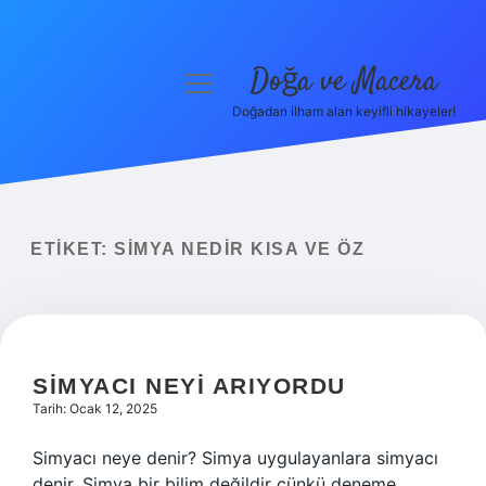
Doğa ve Macera
menüyü
aç
Doğadan ilham alan keyifli hikayeler!
Anasayfa
Gizlilik Politikası
Yasal Uyarı
ETIKET:
SIMYA NEDIR KISA VE ÖZ
Hakkımızda
SIMYACI NEYI ARIYORDU
Tarih: Ocak 12, 2025
Simyacı neye denir? Simya uygulayanlara simyacı
denir. Simya bir bilim değildir çünkü deneme