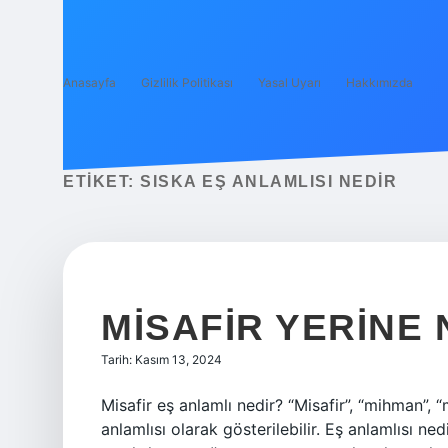
Anasayfa
Gizlilik Politikası
Yasal Uyarı
Hakkımızda
ETIKET:
SISKA EŞ ANLAMLISI NEDIR
MISAFIR YERINE 
Tarih: Kasım 13, 2024
Misafir eş anlamlı nedir? “Misafir”, “mihman”, “
anlamlısı olarak gösterilebilir. Eş anlamlısı ned