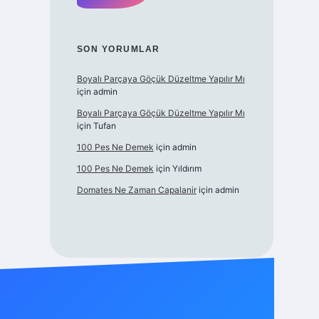
SON YORUMLAR
Boyalı Parçaya Göçük Düzeltme Yapılır Mı
için
admin
Boyalı Parçaya Göçük Düzeltme Yapılır Mı
için
Tufan
100 Pes Ne Demek
için
admin
100 Pes Ne Demek
için
Yıldırım
Domates Ne Zaman Capalanir
için
admin