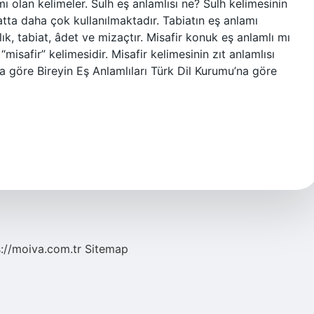
ı olan kelimeler. Sulh eş anlamlısı ne? Sulh kelimesinin
atta daha çok kullanılmaktadır. Tabiatın eş anlamı
lık, tabiat, âdet ve mizaçtır. Misafir konuk eş anlamlı mı
“misafir” kelimesidir. Misafir kelimesinin zıt anlamlısı
ya göre Bireyin Eş Anlamlıları Türk Dil Kurumu’na göre
s://moiva.com.tr
Sitemap