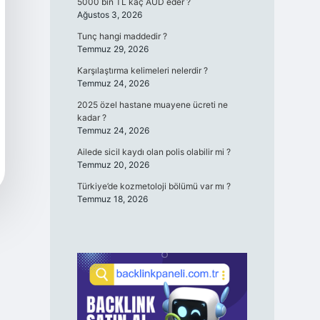
5000 bin TL kaç AUD eder ?
Ağustos 3, 2026
Tunç hangi maddedir ?
Temmuz 29, 2026
Karşılaştırma kelimeleri nelerdir ?
Temmuz 24, 2026
2025 özel hastane muayene ücreti ne
kadar ?
Temmuz 24, 2026
Ailede sicil kaydı olan polis olabilir mi ?
Temmuz 20, 2026
Türkiye’de kozmetoloji bölümü var mı ?
Temmuz 18, 2026