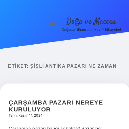
Doğa ve Macera
menüyü
aç
Doğadan ilham alan keyifli hikayeler!
Anasayfa
Gizlilik Politikası
Yasal Uyarı
ETIKET:
ŞIŞLI ANTIKA PAZARI NE ZAMAN
Hakkımızda
ÇARŞAMBA PAZARI NEREYE
KURULUYOR
Tarih: Kasım 11, 2024
Çarşamba pazarı hangi sokakta? Pazar her