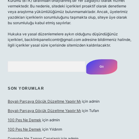
Kurumu (BTK) tarafından onaylanmış bir Yer Sağlayıcı olarak hizmet
vermektedir. Bu nedenle, sitedeki içerikleri proaktif olarak denetleme
veya araştırma yükümlülüğümüz bulunmamaktadır. Ancak, üyelerimiz
yazdıkları içeriklerin sorumluluğunu taşımakta olup, siteye üye olarak
bu sorumluluğu kabul etmiş sayılırlar.
Hukuka ve yasal düzenlemelere aykırı olduğunu düşündüğünüz
içerikleri,
backlinkpanelicomtr@gmail.com
adresine bildirmeniz halinde,
ilgili içerikler yasal süre içerisinde sitemizden kaldırılacaktır.
Arama
SON YORUMLAR
Boyalı Parçaya Göçük Düzeltme Yapılır Mı
için
admin
Boyalı Parçaya Göçük Düzeltme Yapılır Mı
için
Tufan
100 Pes Ne Demek
için
admin
100 Pes Ne Demek
için
Yıldırım
Domates Ne Zaman Capalanir
için
admin