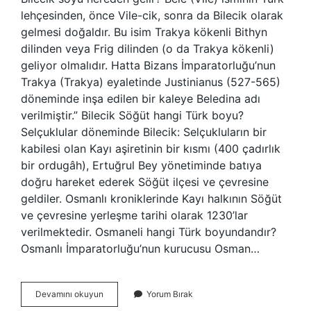
lehçesinden, önce Vile-cik, sonra da Bilecik olarak
gelmesi doğaldır. Bu isim Trakya kökenli Bithyn
dilinden veya Frig dilinden (o da Trakya kökenli)
geliyor olmalıdır. Hatta Bizans İmparatorluğu’nun
Trakya (Trakya) eyaletinde Justinianus (527-565)
döneminde inşa edilen bir kaleye Beledina adı
verilmiştir.” Bilecik Söğüt hangi Türk boyu?
Selçuklular döneminde Bilecik: Selçukluların bir
kabilesi olan Kayı aşiretinin bir kısmı (400 çadırlık
bir ordugâh), Ertuğrul Bey yönetiminde batıya
doğru hareket ederek Söğüt ilçesi ve çevresine
geldiler. Osmanlı kroniklerinde Kayı halkının Söğüt
ve çevresine yerleşme tarihi olarak 1230’lar
verilmektedir. Osmaneli hangi Türk boyundandır?
Osmanlı İmparatorluğu’nun kurucusu Osman…
Bilecik
Devamını okuyun
Yorum Bırak
Hangi