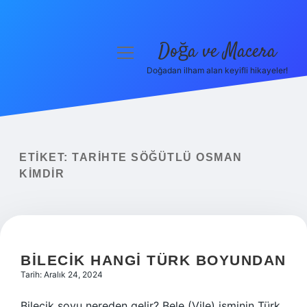
Doğa ve Macera
menüyü
aç
Doğadan ilham alan keyifli hikayeler!
Anasayfa
Gizlilik Politikası
Yasal Uyarı
ETIKET:
TARIHTE SÖĞÜTLÜ OSMAN
KIMDIR
Hakkımızda
BILECIK HANGI TÜRK BOYUNDAN
Tarih: Aralık 24, 2024
Bilecik soyu nereden gelir? Bele (Vile) isminin Türk