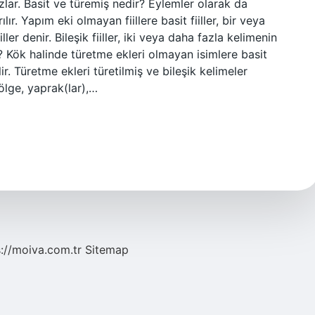
zlar. Basit ve türemiş nedir? Eylemler olarak da
ılır. Yapım eki olmayan fiillere basit fiiller, bir veya
ller denir. Bileşik fiiller, iki veya daha fazla kelimenin
k? Kök halinde türetme ekleri olmayan isimlere basit
lir. Türetme ekleri türetilmiş ve bileşik kelimeler
ölge, yaprak(lar),…
s://moiva.com.tr
Sitemap