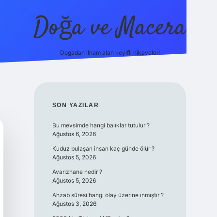
Doğa ve Macera
Doğadan ilham alan keyifli hikayeler!
https://ilbet.online/
vdcasino yeni giriş
grandope
SIDEBAR
SON YAZILAR
Bu mevsimde hangi balıklar tutulur ?
Ağustos 6, 2026
Kuduz bulaşan insan kaç günde ölür ?
Ağustos 5, 2026
Avarızhane nedir ?
Ağustos 5, 2026
Ahzab sûresi hangi olay üzerine ınmıştır ?
Ağustos 3, 2026