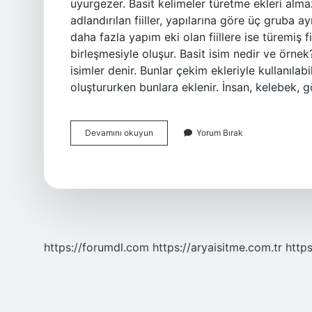
uyurgezer. Basit kelimeler türetme ekleri alma
adlandırılan fiiller, yapılarına göre üç gruba ayr
daha fazla yapım eki olan fiillere ise türemiş fii
birleşmesiyle oluşur. Basit isim nedir ve örne
isimler denir. Bunlar çekim ekleriyle kullanılabi
oluştururken bunlara eklenir. İnsan, kelebek, g
Türkçede
Devamını okuyun
Yorum Bırak
Basit
Kelime
Nedir
https://forumdl.com
https://aryaisitme.com.tr
http