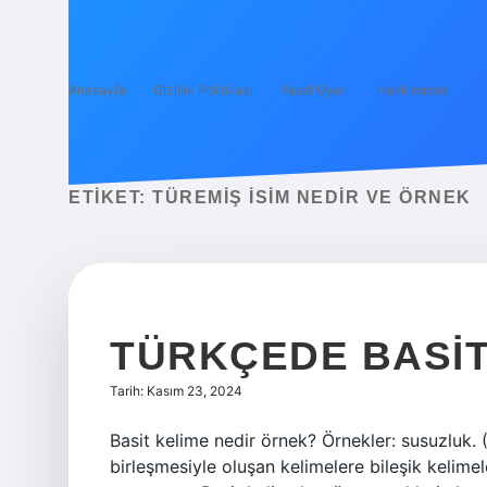
Anasayfa
Gizlilik Politikası
Yasal Uyarı
Hakkımızda
ETIKET:
TÜREMIŞ ISIM NEDIR VE ÖRNEK
TÜRKÇEDE BASIT
Tarih: Kasım 23, 2024
Basit kelime nedir örnek? Örnekler: susuzluk. 
birleşmesiyle oluşan kelimelere bileşik kelimele