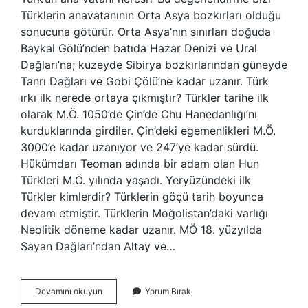
Türklerin anavatanının Orta Asya bozkırları olduğu
sonucuna götürür. Orta Asya’nın sınırları doğuda
Baykal Gölü’nden batıda Hazar Denizi ve Ural
Dağları’na; kuzeyde Sibirya bozkırlarından güneyde
Tanrı Dağları ve Gobi Çölü’ne kadar uzanır. Türk
ırkı ilk nerede ortaya çıkmıştır? Türkler tarihe ilk
olarak M.Ö. 1050’de Çin’de Chu Hanedanlığı’nı
kurduklarında girdiler. Çin’deki egemenlikleri M.Ö.
3000’e kadar uzanıyor ve 247’ye kadar sürdü.
Hükümdarı Teoman adında bir adam olan Hun
Türkleri M.Ö. yılında yaşadı. Yeryüzündeki ilk
Türkler kimlerdir? Türklerin göçü tarih boyunca
devam etmiştir. Türklerin Moğolistan’daki varlığı
Neolitik döneme kadar uzanır. MÖ 18. yüzyılda
Sayan Dağları’ndan Altay ve…
Ilk
Devamını okuyun
Yorum Bırak
Türk