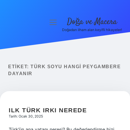
Doğa ve Macera
menüyü
aç
Doğadan ilham alan keyifli hikayeler!
Anasayfa
Gizlilik Politikası
Yasal Uyarı
ETIKET:
TÜRK SOYU HANGI PEYGAMBERE
DAYANIR
Hakkımızda
ILK TÜRK IRKI NEREDE
Tarih: Ocak 30, 2025
Türk’ün ana vatanı neresi? Bu değerlendirme bizi