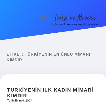
Doğa ve Macera
menüyü
aç
Doğadan ilham alan keyifli hikayeler!
Anasayfa
Gizlilik Politikası
Yasal Uyarı
ETIKET:
TÜRKIYENIN EN ÜNLÜ MIMARI
KIMDIR
Hakkımızda
TÜRKIYENIN ILK KADIN MIMARI
KIMDIR
Tarih: Ekim 9, 2024