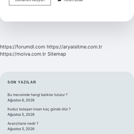
Ilk
Kadın
Mimari
Kimdir
https://forumdl.com
https://aryaisitme.com.tr
https://moiva.com.tr
Sitemap
SIDEBAR
SON YAZILAR
Bu mevsimde hangi balıklar tutulur ?
Ağustos 6, 2026
Kuduz bulaşan insan kaç günde ölür ?
Ağustos 5, 2026
Avarızhane nedir ?
Ağustos 5, 2026