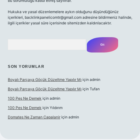
bu sorumluluğu kabul etmiş sayılırlar.
Hukuka ve yasal düzenlemelere aykırı olduğunu düşündüğünüz
içerikleri,
backlinkpanelicomtr@gmail.com
adresine bildirmeniz halinde,
ilgili içerikler yasal süre içerisinde sitemizden kaldırılacaktır.
Arama
SON YORUMLAR
Boyalı Parçaya Göçük Düzeltme Yapılır Mı
için
admin
Boyalı Parçaya Göçük Düzeltme Yapılır Mı
için
Tufan
100 Pes Ne Demek
için
admin
100 Pes Ne Demek
için
Yıldırım
Domates Ne Zaman Capalanir
için
admin