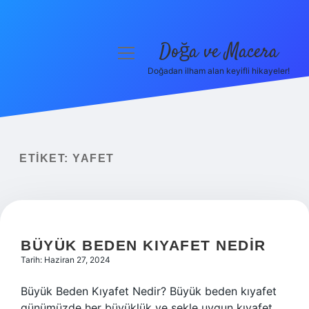
Doğa ve Macera
menüyü
aç
Doğadan ilham alan keyifli hikayeler!
Anasayfa
Gizlilik Politikası
Yasal Uyarı
ETIKET:
YAFET
Hakkımızda
BÜYÜK BEDEN KIYAFET NEDIR
Tarih: Haziran 27, 2024
Büyük Beden Kıyafet Nedir? Büyük beden kıyafet
günümüzde her büyüklük ve şekle uygun kıyafet