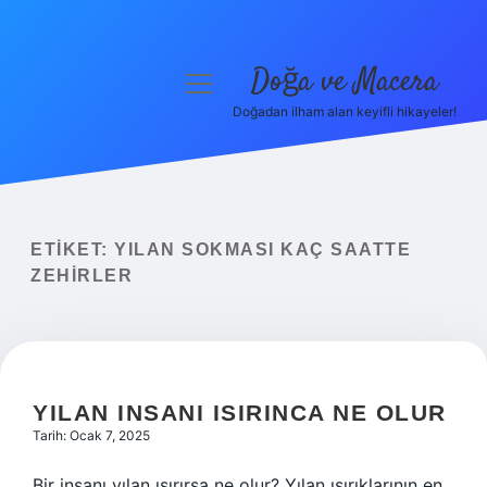
Doğa ve Macera
menüyü
aç
Doğadan ilham alan keyifli hikayeler!
Anasayfa
Gizlilik Politikası
Yasal Uyarı
ETIKET:
YILAN SOKMASI KAÇ SAATTE
ZEHIRLER
Hakkımızda
YILAN INSANI ISIRINCA NE OLUR
Tarih: Ocak 7, 2025
Bir insanı yılan ısırırsa ne olur? Yılan ısırıklarının en