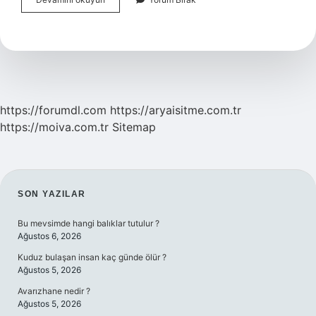
Yönetimi
Bize
Ne
Kazandırır
https://forumdl.com
https://aryaisitme.com.tr
https://moiva.com.tr
Sitemap
SIDEBAR
SON YAZILAR
Bu mevsimde hangi balıklar tutulur ?
Ağustos 6, 2026
Kuduz bulaşan insan kaç günde ölür ?
Ağustos 5, 2026
Avarızhane nedir ?
Ağustos 5, 2026