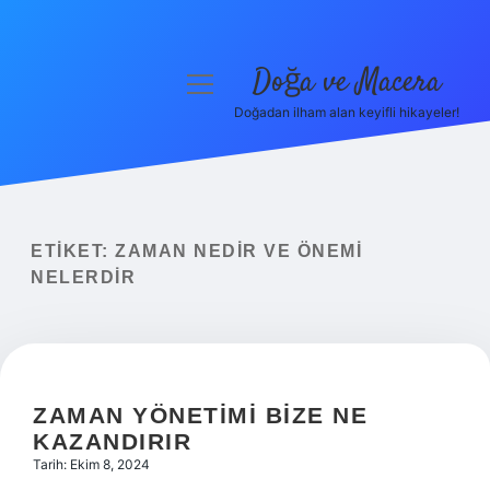
Doğa ve Macera
menüyü
aç
Doğadan ilham alan keyifli hikayeler!
Anasayfa
Gizlilik Politikası
Yasal Uyarı
ETIKET:
ZAMAN NEDIR VE ÖNEMI
NELERDIR
Hakkımızda
ZAMAN YÖNETIMI BIZE NE
KAZANDIRIR
Tarih: Ekim 8, 2024