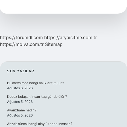
Anlamlısı
Ne
Demek
https://forumdl.com
https://aryaisitme.com.tr
https://moiva.com.tr
Sitemap
SIDEBAR
SON YAZILAR
Bu mevsimde hangi balıklar tutulur ?
Ağustos 6, 2026
Kuduz bulaşan insan kaç günde ölür ?
Ağustos 5, 2026
Avarızhane nedir ?
Ağustos 5, 2026
Ahzab sûresi hangi olay üzerine ınmıştır ?