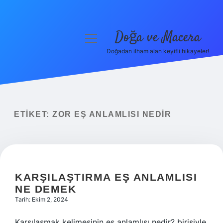
Doğa ve Macera
menüyü
aç
Doğadan ilham alan keyifli hikayeler!
Anasayfa
Gizlilik Politikası
Yasal Uyarı
ETIKET:
ZOR EŞ ANLAMLISI NEDIR
Hakkımızda
KARŞILAŞTIRMA EŞ ANLAMLISI
NE DEMEK
Tarih: Ekim 2, 2024
Karşılaşmak kelimesinin eş anlamlısı nedir? birisiyle