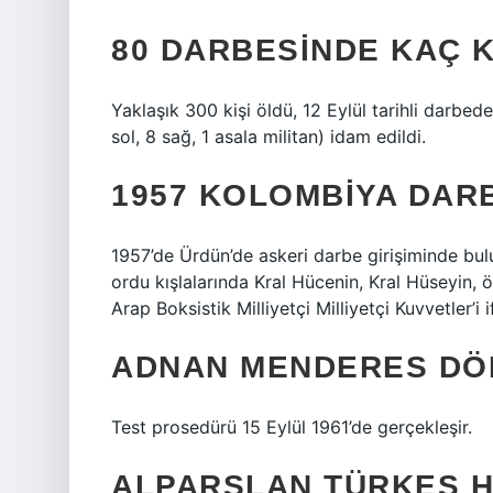
80 DARBESINDE KAÇ K
Yaklaşık 300 kişi öldü, 12 Eylül tarihli darbed
sol, 8 sağ, 1 asala militan) idam edildi.
1957 KOLOMBIYA DARB
1957’de Ürdün’de askeri darbe girişiminde bul
ordu kışlalarında Kral Hücenin, Kral Hüseyin, ö
Arap Boksistik Milliyetçi Milliyetçi Kuvvetler’i 
ADNAN MENDERES DÖN
Test prosedürü 15 Eylül 1961’de gerçekleşir.
ALPARSLAN TÜRKEŞ H