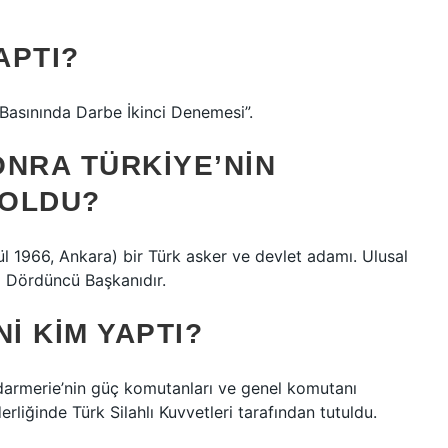
APTI?
 Basınında Darbe İkinci Denemesi”.
ONRA TÜRKIYE’NIN
 OLDU?
ül 1966, Ankara) bir Türk asker ve devlet adamı. Ulusal
i Dördüncü Başkanıdır.
I KIM YAPTI?
ndarmerie’nin güç komutanları ve genel komutanı
erliğinde Türk Silahlı Kuvvetleri tarafından tutuldu.