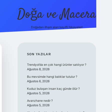
Doğa ve Macera
Doğadan ilham alan keyifli hikayeler!
https://ilbet.online/
vdcasino yeni giriş
grandoperabe
SIDEBAR
SON YAZILAR
Trendyol’da en çok hangi ürünler satılıyor ?
Ağustos 8, 2026
Bu mevsimde hangi balıklar tutulur ?
Ağustos 6, 2026
Kuduz bulaşan insan kaç günde ölür ?
Ağustos 5, 2026
Avarızhane nedir ?
Ağustos 5, 2026