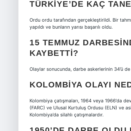
TÜRKIYE’DE KAÇ TAN
Ordu ordu tarafından gerçekleştirildi. Bir ta
yapıldı ve bunların yarısı başarılı oldu.
15 TEMMUZ DARBESIND
KAYBETTI?
Olaylar sonucunda, darbe askerlerinin 34’ü de 
KOLOMBIYA OLAYI NE
Kolombiya çatışmaları, 1964 veya 1966’da devl
(FARC) ve Ulusal Kurtuluş Ordusu (ELN) ve as
Kolombiya’da silahlı çatışmalardır.
1950’DE DARBE OLDU