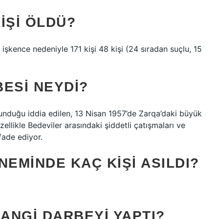
IŞI ÖLDÜ?
e işkence nedeniyle 171 kişi 48 kişi (24 sıradan suçlu, 15
ESI NEYDI?
unduğu iddia edilen, 13 Nisan 1957’de Zarqa’daki büyük
zellikle Bedeviler arasındaki şiddetli çatışmaları ve
ifade ediyor.
EMINDE KAÇ KIŞI ASILDI?
ANGI DARBEYI YAPTI?