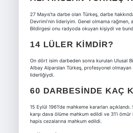
27 Mayıs’ta darbe olan Türkeş, darbe hakkında
Devrimi’nin lideriyim. Genel olmama rağmen, a
Bildirgesi onu radyoda okuyan kişiydi ve bund
14 LÜLER KIMDIR?
On dört isim darbeden sonra kurulan Ulusal Bi
Albay Alparslan Türkeş, profesyonel olmayan v
liderliğiydi.
60 DARBESINDE KAÇ KI
15 Eylül 1961’de mahkeme kararları açıklandı. 5
karşı dava ölüme mahkum edildi ve 31’i ömür bo
hapis cezalarına mahkum edildi.