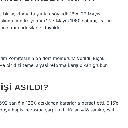
 bir açıklamada şunları söyledi: “Ben 27 Mayıs
slında liderlik yaptım.” 27 Mayıs 1960 sabahı, Darbe
an sonra adı sık sık duyuldu.
rim Komitesi’nin on dört memuruna verildi. Bıçak,
e bir dizi temel siyasi reforma karşı çıkan grubun
ŞI ASILDI?
92 sanığın 123’ü açıklanan kararlarla beraat etti. 5.15’e
yu hapis cezasına çarptırıldı. Kalan 418 sanık çeşitli