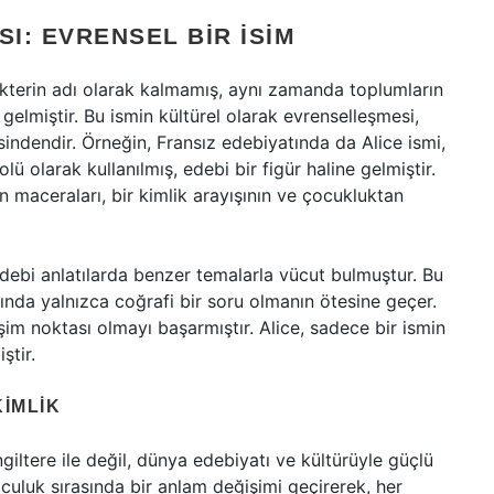
SI: EVRENSEL BIR İSIM
rakterin adı olarak kalmamış, aynı zamanda toplumların
 gelmiştir. Bu ismin kültürel olarak evrenselleşmesi,
sindendir. Örneğin, Fransız edebiyatında da Alice ismi,
olarak kullanılmış, edebi bir figür haline gelmiştir.
n maceraları, bir kimlik arayışının ve çocukluktan
 edebi anlatılarda benzer temalarla vücut bulmuştur. Bu
lında yalnızca coğrafi bir soru olmanın ötesine geçer.
işim noktası olmayı başarmıştır. Alice, sadece bir ismin
ştir.
KIMLIK
ngiltere ile değil, dünya edebiyatı ve kültürüyle güçlü
olculuk sırasında bir anlam değişimi geçirerek, her