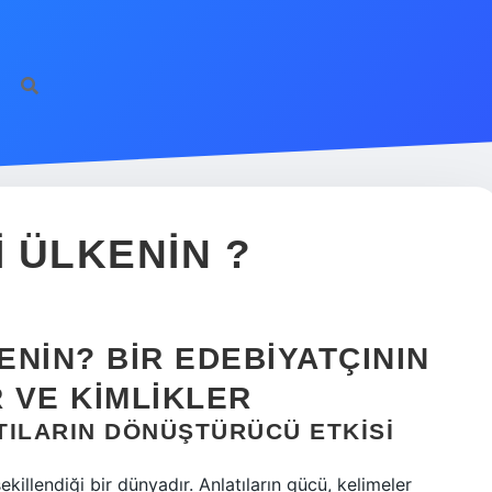
https:/
I ÜLKENIN ?
ENIN? BIR EDEBIYATÇININ
 VE KIMLIKLER
TILARIN DÖNÜŞTÜRÜCÜ ETKISI
killendiği bir dünyadır. Anlatıların gücü, kelimeler