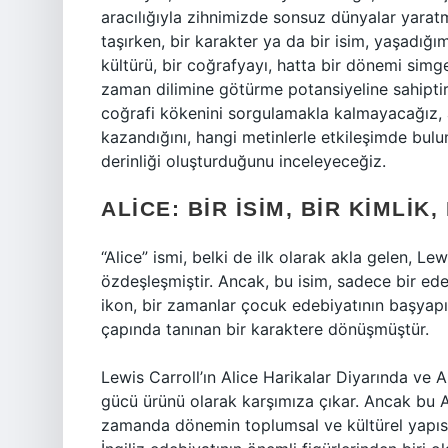
aracılığıyla zihnimizde sonsuz dünyalar yarat
taşırken, bir karakter ya da bir isim, yaşadığı
kültürü, bir coğrafyayı, hatta bir dönemi simge
zaman dilimine götürme potansiyeline sahiptir. 
coğrafi kökenini sorgulamakla kalmayacağız, 
kazandığını, hangi metinlerle etkileşimde bul
derinliği oluşturduğunu inceleyeceğiz.
ALICE: BIR İSIM, BIR KIMLIK
“Alice” ismi, belki de ilk olarak akla gelen, Lew
özdeşleşmiştir. Ancak, bu isim, sadece bir edeb
ikon, bir zamanlar çocuk edebiyatının başyapıt
çapında tanınan bir karaktere dönüşmüştür.
Lewis Carroll’ın Alice Harikalar Diyarında ve Al
gücü ürünü olarak karşımıza çıkar. Ancak bu A
zamanda dönemin toplumsal ve kültürel yapısını