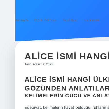
Anasayfa
Gizlilik Politikası
Yasal Uyarı
Hakkımızda
ALICE ISMI HANG
Tarih: Aralık 12, 2025
ALICE İSMI HANGI ÜLK
GÖZÜNDEN ANLATILAR
KELIMELERIN GÜCÜ VE ANLA
Edebiyat, kelimelerin hayat bulduğu, ruhların şe