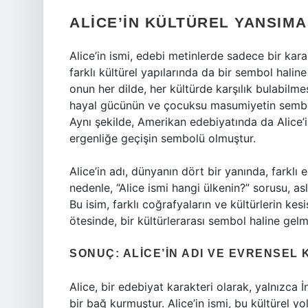
ALICE’IN KÜLTÜREL YANSIMA
Alice’in ismi, edebi metinlerde sadece bir ka
farklı kültürel yapılarında da bir sembol haline
onun her dilde, her kültürde karşılık bulabilme
hayal gücünün ve çocuksu masumiyetin sembolü 
Aynı şekilde, Amerikan edebiyatında da Alice’i
ergenliğe geçişin sembolü olmuştur.
Alice’in adı, dünyanın dört bir yanında, farklı
nedenle, “Alice ismi hangi ülkenin?” sorusu, as
Bu isim, farklı coğrafyaların ve kültürlerin kes
ötesinde, bir kültürlerarası sembol haline gelmi
SONUÇ: ALICE’IN ADI VE EVRENSEL 
Alice, bir edebiyat karakteri olarak, yalnızca İ
bir bağ kurmuştur. Alice’in ismi, bu kültürel y