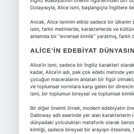
İngiliz edebiyatının önemli figürlerinden biri 
Dolayısıyla, Alice ismi, başlangıçta İngiltere i
Ancak, Alice isminin etkisi sadece bir ülkenin s
isim, farklı metinlerde, karakterlerde ve kültüre
anlamda bir “evrensel kimlik” yaratmış, farklı 
ALICE’IN EDEBIYAT DÜNYAS
Alice’in ismi, sadece bir İngiliz karakteri olara
kadar, Alice’in adı, pek çok edebi metinde yen
çocuğun maceralarını anlatan bir figür olmakt
ve toplumsal normlara karşı gelen bir direnci
ismi, bir toplumun bireysel ve toplumsal kimli
Bir diğer önemli örnek, modern edebiyatın önem
Dalloway adlı eserinde yer alan karakterlerin iç
dünyadaki yolculukları metaforik olarak benzer
kimliği, sadece bireysel bir arayışın ötesinde