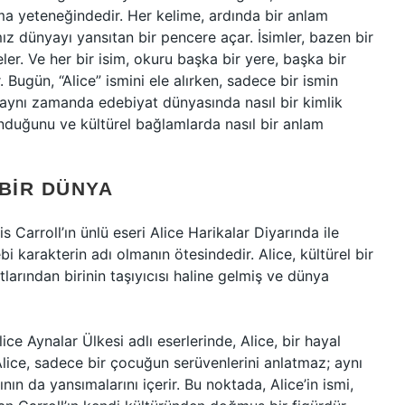
ma yeteneğindedir. Her kelime, ardında bir anlam
mız dünyayı yansıtan bir pencere açar. İsimler, bazen bir
ler. Ve her bir isim, okuru başka bir yere, başka bir
Bugün, “Alice” ismini ele alırken, sadece bir ismin
aynı zamanda edebiyat dünyasında nasıl bir kimlik
unduğunu ve kültürel bağlamlarda nasıl bir anlam
, BIR DÜNYA
is Carroll’ın ünlü eseri Alice Harikalar Diyarında ile
i karakterin adı olmanın ötesindedir. Alice, kültürel bir
larından birinin taşıyıcısı haline gelmiş ve dünya
ice Aynalar Ülkesi adlı eserlerinde, Alice, bir hayal
lice, sadece bir çocuğun serüvenlerini anlatmaz; aynı
n da yansımalarını içerir. Bu noktada, Alice’in ismi,