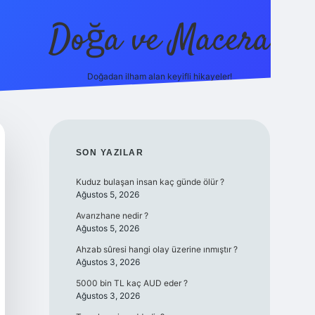
Doğa ve Macera
Doğadan ilham alan keyifli hikayeler!
/ilbet.online/
vdcasino yeni giriş
grandoperabet giriş
https://
SIDEBAR
SON YAZILAR
Kuduz bulaşan insan kaç günde ölür ?
Ağustos 5, 2026
Avarızhane nedir ?
Ağustos 5, 2026
Ahzab sûresi hangi olay üzerine ınmıştır ?
Ağustos 3, 2026
5000 bin TL kaç AUD eder ?
Ağustos 3, 2026