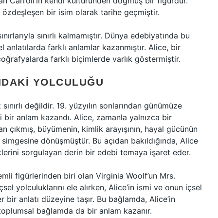
olan Carroll’ın kendi kültüründen doğmuş bir figürdür.
le özdeşleşen bir isim olarak tarihe geçmiştir.
ınırlarıyla sınırlı kalmamıştır. Dünya edebiyatında bu
l anlatılarda farklı anlamlar kazanmıştır. Alice, bir
coğrafyalarda farklı biçimlerde varlık göstermiştir.
INDAKI YOLCULUĞU
k sınırlı değildir. 19. yüzyılın sonlarından günümüze
i bir anlam kazandı. Alice, zamanla yalnızca bir
an çıkmış, büyümenin, kimlik arayışının, hayal gücünün
n simgesine dönüşmüştür. Bu açıdan bakıldığında, Alice
klerini sorgulayan derin bir edebi temaya işaret eder.
li figürlerinden biri olan Virginia Woolf’un Mrs.
sel yolculuklarını ele alırken, Alice’in ismi ve onun içsel
 bir anlatı düzeyine taşır. Bu bağlamda, Alice’in
, toplumsal bağlamda da bir anlam kazanır.