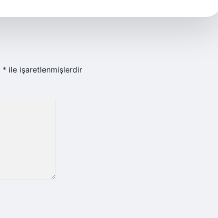
r
*
ile işaretlenmişlerdir