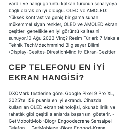
vardır ve hangi görüntü kalkan türünün senaryoya
bağlı olarak en iyi olduğu. OLED ve AMOLED:
Yüksek kontrast ve geniş bir gama sunan
mükemmel siyah renkler, OLED ve AMOLED ekran
çeşitleri genellikle en iyi görüntü kalitesini
sunuyor.10 Ağu 2023 Vinç? Resim Türleri: 7 Makale
Teknik TechMdechmmind Bilgisayar Bilimi
›Display-Cesites-DirestichMind It› Ekran-Cezitler
CEP TELEFONU EN IYI
EKRAN HANGISI?
DXOMark testlerine göre, Google Pixel 9 Pro XL,
2025’te 158 puanla en iyi ekrandı. Cihazda
kullanılan OLED ekran teknolojisi, okunabilirlik ve
rahatlık gibi çeşitli alanlarda başarısını gösterir. -
GetMoboltMob ›Blog› Engoodecrane Sahsalpel
Telefon … GetMobieze ›Blog› Engood-Krana