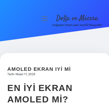
Doğa ve Macera
menüyü
aç
Doğadan ilham alan keyifli hikayeler!
Anasayfa
Gizlilik Politikası
Yasal Uyarı
Hakkımızda
AMOLED EKRAN IYI MI
Tarih: Nisan 11, 2025
EN IYI EKRAN
AMOLED MI?