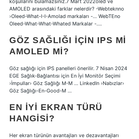
koşullarını bulamazsınız.7 Mart 2022oled ve
AMOLED arasındaki farklar nelerdir? -Webteknno
›Oleed-What-I-I-Amolad markaları -… WebTEno
Oleed-What-What-Whated Markalar -….
GÖZ SAĞLIĞI IÇIN IPS MI
AMOLED MI?
Göz sağlığı için IPS panelleri önerilir. 7 Nisan 2024
EGE Sağlık-Bağlantısı için En İyi Monitör Seçimi
›İmpullar› Göz Sağlığı M-M … LinkedIn ›Nabızlar›
Göz Sağlığı-En-Good-M …
EN IYI EKRAN TÜRÜ
HANGISI?
Her ekran türünün avantajları ve dezavantajları