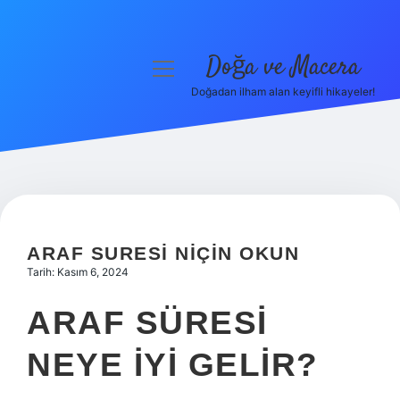
Doğa ve Macera
menüyü
aç
Doğadan ilham alan keyifli hikayeler!
Anasayfa
Gizlilik Politikası
Yasal Uyarı
Hakkımızda
ARAF SURESI NIÇIN OKUN
Tarih: Kasım 6, 2024
ARAF SÜRESI
NEYE IYI GELIR?