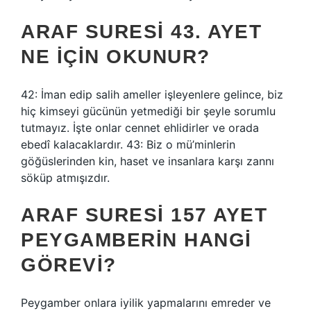
ARAF SURESI 43. AYET
NE IÇIN OKUNUR?
42: İman edip salih ameller işleyenlere gelince, biz
hiç kimseyi gücünün yetmediği bir şeyle sorumlu
tutmayız. İşte onlar cennet ehlidirler ve orada
ebedî kalacaklardır. 43: Biz o mü’minlerin
göğüslerinden kin, haset ve insanlara karşı zannı
söküp atmışızdır.
ARAF SURESI 157 AYET
PEYGAMBERIN HANGI
GÖREVI?
Peygamber onlara iyilik yapmalarını emreder ve