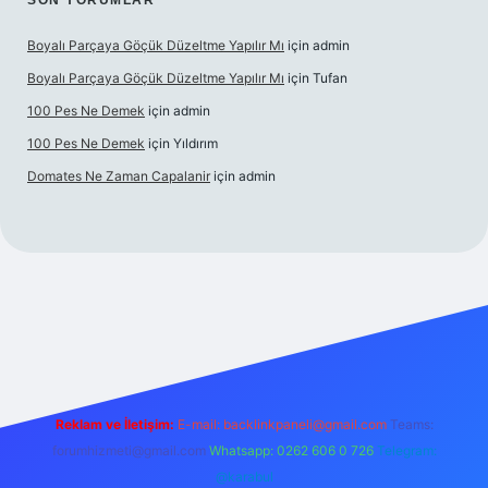
SON YORUMLAR
Boyalı Parçaya Göçük Düzeltme Yapılır Mı
için
admin
Boyalı Parçaya Göçük Düzeltme Yapılır Mı
için
Tufan
100 Pes Ne Demek
için
admin
100 Pes Ne Demek
için
Yıldırım
Domates Ne Zaman Capalanir
için
admin
andoperabet giriş
https://www.betexper.xyz/
Reklam ve İletişim:
E-mail:
backlinkpaneli@gmail.com
Teams:
forumhizmeti@gmail.com
Whatsapp: 0262 606 0 726
Telegram:
@karabul