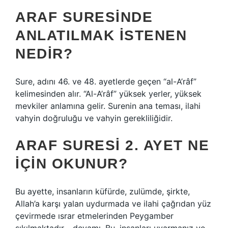
ARAF SURESINDE
ANLATILMAK ISTENEN
NEDIR?
Sure, adını 46. ve 48. ayetlerde geçen “al-A’râf”
kelimesinden alır. “Al-A’râf” yüksek yerler, yüksek
mevkiler anlamına gelir. Surenin ana teması, ilahi
vahyin doğruluğu ve vahyin gerekliliğidir.
ARAF SURESI 2. AYET NE
IÇIN OKUNUR?
Bu ayette, insanların küfürde, zulümde, şirkte,
Allah’a karşı yalan uydurmada ve ilahi çağrıdan yüz
çevirmede ısrar etmelerinden Peygamber