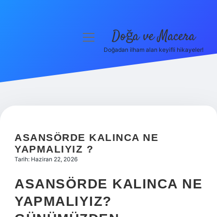
Doğa ve Macera
menüyü
aç
Doğadan ilham alan keyifli hikayeler!
Anasayfa
Gizlilik Politikası
Yasal Uyarı
Hakkımızda
ASANSÖRDE KALINCA NE
YAPMALIYIZ ?
Tarih: Haziran 22, 2026
ASANSÖRDE KALINCA NE
YAPMALIYIZ?