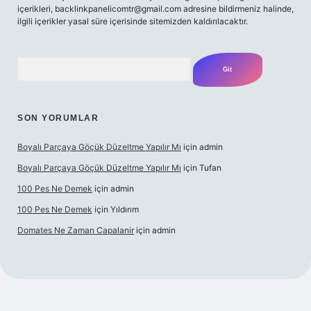
içerikleri,
backlinkpanelicomtr@gmail.com
adresine bildirmeniz halinde,
ilgili içerikler yasal süre içerisinde sitemizden kaldırılacaktır.
Arama
SON YORUMLAR
Boyalı Parçaya Göçük Düzeltme Yapılır Mı
için
admin
Boyalı Parçaya Göçük Düzeltme Yapılır Mı
için
Tufan
100 Pes Ne Demek
için
admin
100 Pes Ne Demek
için
Yıldırım
Domates Ne Zaman Capalanir
için
admin