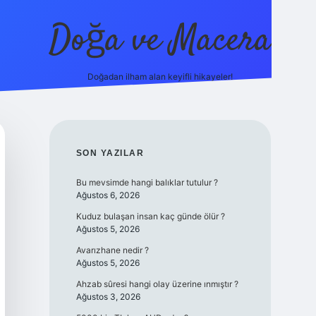
Doğa ve Macera
Doğadan ilham alan keyifli hikayeler!
https://ilbet.online/
vdcasino yeni giriş
grandopera
SIDEBAR
SON YAZILAR
Bu mevsimde hangi balıklar tutulur ?
Ağustos 6, 2026
Kuduz bulaşan insan kaç günde ölür ?
Ağustos 5, 2026
Avarızhane nedir ?
Ağustos 5, 2026
Ahzab sûresi hangi olay üzerine ınmıştır ?
Ağustos 3, 2026