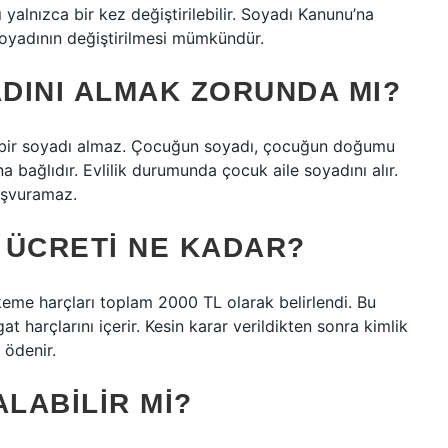
alnızca bir kez değiştirilebilir. Soyadı Kanunu’na
soyadının değiştirilmesi mümkündür.
DINI ALMAK ZORUNDA MI?
k bir soyadı almaz. Çocuğun soyadı, çocuğun doğumu
 bağlıdır. Evlilik durumunda çocuk aile soyadını alır.
aşvuramaz.
E ÜCRETI NE KADAR?
keme harçları toplam 2000 TL olarak belirlendi. Bu
at harçlarını içerir. Kesin karar verildikten sonra kimlik
 ödenir.
ALABILIR MI?