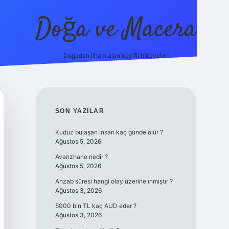
Doğa ve Macera
Doğadan ilham alan keyifli hikayeler!
https://ilbet.online/
vdcasino yeni giriş
grandoperabe
SIDEBAR
SON YAZILAR
Kuduz bulaşan insan kaç günde ölür ?
Ağustos 5, 2026
Avarızhane nedir ?
Ağustos 5, 2026
Ahzab sûresi hangi olay üzerine ınmıştır ?
Ağustos 3, 2026
5000 bin TL kaç AUD eder ?
Ağustos 3, 2026