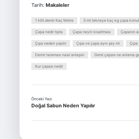
Tarih:
Makaleler
1 kilit demir Kaç Metre
5 mt tekneye kaç kg çapa konul
Çapa nedir tıpta
Çapa neyin kısaltması
Çapanın aç
Çıpa neden yapılır
Çıpa ve çapa aynı şey mi
Çıpa 
Demir taraması nasıl anlaşılır
Gemi çapası ne anlama ge
Kur çapası nedir
Önceki Yazı
Doğal Sabun Neden Yapılır