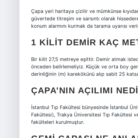
Çapa yeri haritaya çizilir ve mümkünse kıyıdan
güvertede titreşim ve sarsıntı olarak hisseder
konum alarmını kurmak da tarama uyarısı verir
1 KILIT DEMIR KAÇ M
Bir kilit 27,5 metreye eşittir. Demir atmak iste
önceden belirlemeliyiz. Küçük ve orta boy gemi
derinliğinin (m) karekökünü alıp sabit 25 katsa
ÇAPA’NIN AÇILIMI NED
İstanbul Tıp Fakültesi bünyesinde İstanbul Ün
Fakültesi), Trakya Üniversitesi Tıp Fakültesi v
fakülteleri kurulmuştur.