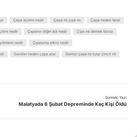
ur
Çapa açılımı nedir
Çapa mı çıpa mı
Çapa neden tarar
ılımı nedir
Çapanın diğer adı nedir
Çıpa ne demek borsa
yöntemi nedir
Çıpalama etkisi nedir
lir
Gemiler neden çapa atar
Gemiyi çapa mı tutar zincir mi
Sonraki Yazı
Malatyada 6 Şubat Depreminde Kaç Kişi Öldü