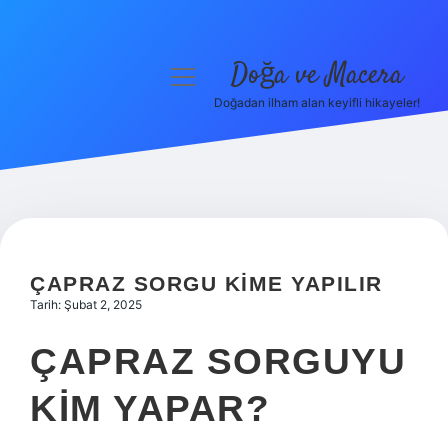
Doğa ve Macera
menüyü
aç
Doğadan ilham alan keyifli hikayeler!
Anasayfa
Gizlilik Politikası
Yasal Uyarı
Hakkımızda
ÇAPRAZ SORGU KIME YAPILIR
Tarih: Şubat 2, 2025
ÇAPRAZ SORGUYU
KIM YAPAR?