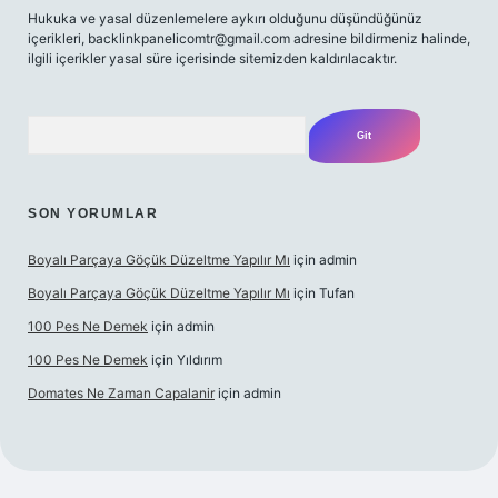
Hukuka ve yasal düzenlemelere aykırı olduğunu düşündüğünüz
içerikleri,
backlinkpanelicomtr@gmail.com
adresine bildirmeniz halinde,
ilgili içerikler yasal süre içerisinde sitemizden kaldırılacaktır.
Arama
SON YORUMLAR
Boyalı Parçaya Göçük Düzeltme Yapılır Mı
için
admin
Boyalı Parçaya Göçük Düzeltme Yapılır Mı
için
Tufan
100 Pes Ne Demek
için
admin
100 Pes Ne Demek
için
Yıldırım
Domates Ne Zaman Capalanir
için
admin