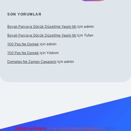
SON YORUMLAR
Boyalı Parçaya Göçük Düzeltme Yapılır Mı
için
admin
Boyalı Parçaya Göçük Düzeltme Yapılır Mı
için
Tufan
100 Pes Ne Demek
için
admin
100 Pes Ne Demek
için
Yıldırım
Domates Ne Zaman Capalanir
için
admin
/www.betexper.xyz/
Reklam ve İletişim:
E-mail:
backlinkpaneli@gmail.com
Teams: