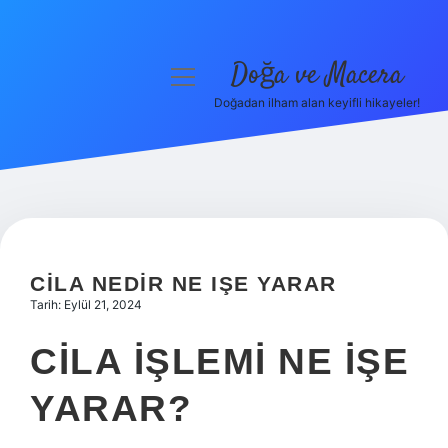
Doğa ve Macera
menüyü
aç
Doğadan ilham alan keyifli hikayeler!
Anasayfa
Gizlilik Politikası
Yasal Uyarı
Hakkımızda
CILA NEDIR NE IŞE YARAR
Tarih: Eylül 21, 2024
CILA IŞLEMI NE IŞE
YARAR?