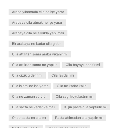
Araba yıkamada cila ne işe yarar
Arabaya cila atmak ne işe yarar
Arabaya cila ne sıklıkla yapılmalı
Bir arabaya ne kadar cila gider
Cila attıktan sonra araba yıkanır mı
Cila attıktan sonra ne yapılır
Cila boyayı inceltir mi
Cila çizik giderir mi
Cila faydalı mı
Cila işlemi ne işe yarar
Cila ne kadar kalıcı
Cila ne zaman sürülür
Cila saçı koyulaştırır mı
Cila saçta ne kadar kalmalı
Kışın pasta cila yaptırılır mı
Önce pasta mı cila mı
Pasta atılmadan cila yapılır mı