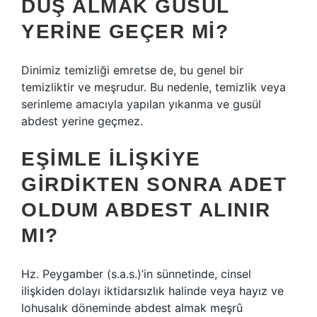
DUŞ ALMAK GUSÜL
YERINE GEÇER MI?
Dinimiz temizliği emretse de, bu genel bir
temizliktir ve meşrudur. Bu nedenle, temizlik veya
serinleme amacıyla yapılan yıkanma ve gusül
abdest yerine geçmez.
EŞIMLE ILIŞKIYE
GIRDIKTEN SONRA ADET
OLDUM ABDEST ALINIR
MI?
Hz. Peygamber (s.a.s.)’in sünnetinde, cinsel
ilişkiden dolayı iktidarsızlık halinde veya hayız ve
lohusalık döneminde abdest almak meşrû