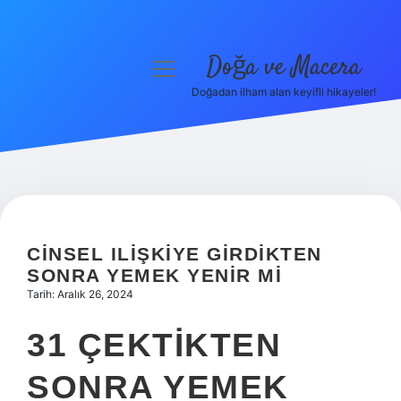
Doğa ve Macera
menüyü
aç
Doğadan ilham alan keyifli hikayeler!
Anasayfa
Gizlilik Politikası
Yasal Uyarı
Hakkımızda
CINSEL ILIŞKIYE GIRDIKTEN
SONRA YEMEK YENIR MI
Tarih: Aralık 26, 2024
31 ÇEKTIKTEN
SONRA YEMEK