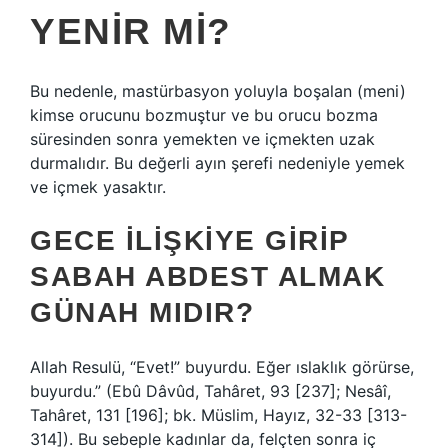
YENIR MI?
Bu nedenle, mastürbasyon yoluyla boşalan (meni)
kimse orucunu bozmuştur ve bu orucu bozma
süresinden sonra yemekten ve içmekten uzak
durmalıdır. Bu değerli ayın şerefi nedeniyle yemek
ve içmek yasaktır.
GECE ILIŞKIYE GIRIP
SABAH ABDEST ALMAK
GÜNAH MIDIR?
Allah Resulü, “Evet!” buyurdu. Eğer ıslaklık görürse,
buyurdu.” (Ebû Dâvûd, Tahâret, 93 [237]; Nesâî,
Tahâret, 131 [196]; bk. Müslim, Hayız, 32-33 [313-
314]). Bu sebeple kadınlar da, felçten sonra iç