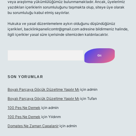
veya araştırma yükümlülüğümüz bulunmamaktadır. Ancak, üyelerimiz
yazdıkları içeriklerin sorumluluğunu taşımakta olup, siteye üye olarak
bu sorumluluğu kabul etmiş sayılırlar.
Hukuka ve yasal düzenlemelere aykırı olduğunu düşündüğünüz
içerikleri,
backlinkpanelicomtr@gmail.com
adresine bildirmeniz halinde,
ilgili içerikler yasal süre içerisinde sitemizden kaldırılacaktır.
Arama
SON YORUMLAR
Boyalı Parçaya Göçük Düzeltme Yapılır Mı
için
admin
Boyalı Parçaya Göçük Düzeltme Yapılır Mı
için
Tufan
100 Pes Ne Demek
için
admin
100 Pes Ne Demek
için
Yıldırım
Domates Ne Zaman Capalanir
için
admin