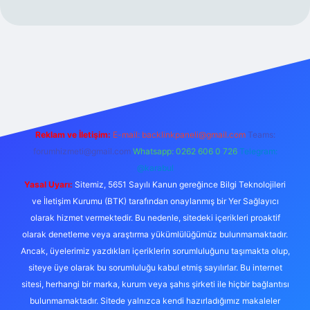
ww.betexper.xyz/
Reklam ve İletişim:
E-mail:
backlinkpaneli@gmail.com
Teams:
forumhizmeti@gmail.com
Whatsapp: 0262 606 0 726
Telegram:
@karabul
Yasal Uyarı:
Sitemiz, 5651 Sayılı Kanun gereğince Bilgi Teknolojileri
ve İletişim Kurumu (BTK) tarafından onaylanmış bir Yer Sağlayıcı
olarak hizmet vermektedir. Bu nedenle, sitedeki içerikleri proaktif
olarak denetleme veya araştırma yükümlülüğümüz bulunmamaktadır.
Ancak, üyelerimiz yazdıkları içeriklerin sorumluluğunu taşımakta olup,
siteye üye olarak bu sorumluluğu kabul etmiş sayılırlar. Bu internet
sitesi, herhangi bir marka, kurum veya şahıs şirketi ile hiçbir bağlantısı
bulunmamaktadır. Sitede yalnızca kendi hazırladığımız makaleler