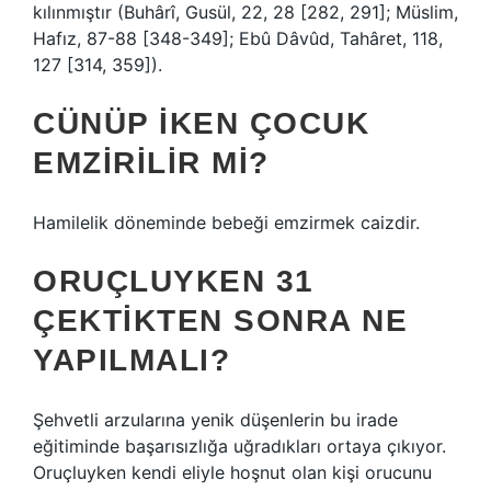
kılınmıştır (Buhârî, Gusül, 22, 28 [282, 291]; Müslim,
Hafız, 87-88 [348-349]; Ebû Dâvûd, Tahâret, 118,
127 [314, 359]).
CÜNÜP IKEN ÇOCUK
EMZIRILIR MI?
Hamilelik döneminde bebeği emzirmek caizdir.
ORUÇLUYKEN 31
ÇEKTIKTEN SONRA NE
YAPILMALI?
Şehvetli arzularına yenik düşenlerin bu irade
eğitiminde başarısızlığa uğradıkları ortaya çıkıyor.
Oruçluyken kendi eliyle hoşnut olan kişi orucunu