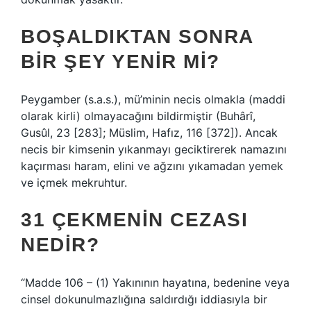
BOŞALDIKTAN SONRA
BIR ŞEY YENIR MI?
Peygamber (s.a.s.), mü’minin necis olmakla (maddi
olarak kirli) olmayacağını bildirmiştir (Buhârî,
Gusûl, 23 [283]; Müslim, Hafız, 116 [372]). Ancak
necis bir kimsenin yıkanmayı geciktirerek namazını
kaçırması haram, elini ve ağzını yıkamadan yemek
ve içmek mekruhtur.
31 ÇEKMENIN CEZASI
NEDIR?
“Madde 106 – (1) Yakınının hayatına, bedenine veya
cinsel dokunulmazlığına saldırdığı iddiasıyla bir