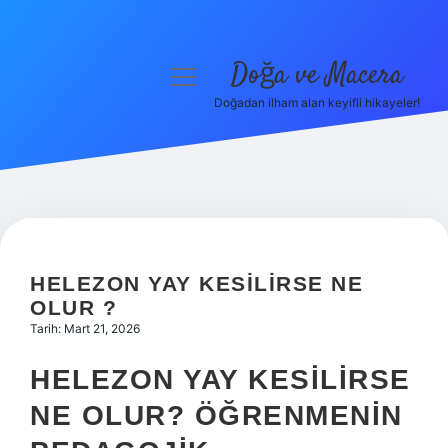
Doğa ve Macera
menüyü
aç
Doğadan ilham alan keyifli hikayeler!
Anasayfa
Gizlilik Politikası
Yasal Uyarı
Hakkımızda
HELEZON YAY KESILIRSE NE
OLUR ?
Tarih: Mart 21, 2026
HELEZON YAY KESILIRSE
NE OLUR? ÖĞRENMENIN