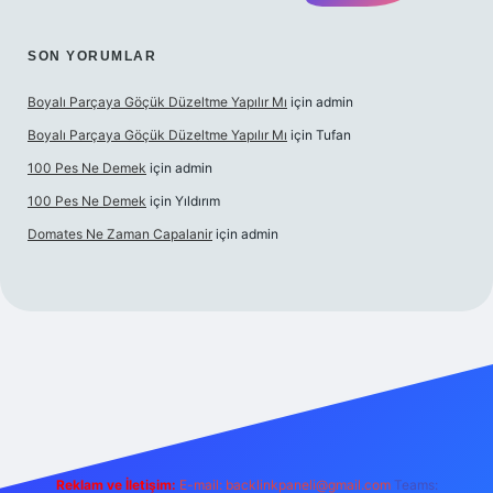
SON YORUMLAR
Boyalı Parçaya Göçük Düzeltme Yapılır Mı
için
admin
Boyalı Parçaya Göçük Düzeltme Yapılır Mı
için
Tufan
100 Pes Ne Demek
için
admin
100 Pes Ne Demek
için
Yıldırım
Domates Ne Zaman Capalanir
için
admin
/www.betexper.xyz/
Reklam ve İletişim:
E-mail:
backlinkpaneli@gmail.com
Teams: