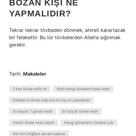
BOZAN KIŞI NE
YAPMALIDIR?
Tekrar tekrar tövbeden dönmek, ahireti karartacak
bir felakettir. Bu tür tövbelerden Allah’a sığınmak
gerekir.
Tarih:
Makaleler
2 kez tövbe edilir mi
Allah hangi tövbeleri kabul eder
Defalarca tövbe edip bozan kişi ne yapmalıdır
En büyük 7 günah nedir
En büyük tövbe nedir
Hakiki tövbe nasıl yapılır
Hangi günahların tövbesi yok
Her kim İstiğfara devam ederse