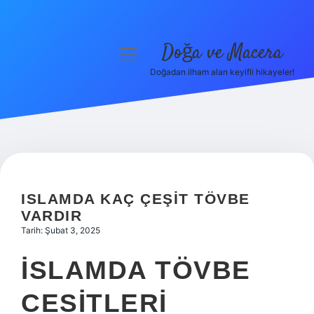
Doğa ve Macera
menüyü
aç
Doğadan ilham alan keyifli hikayeler!
Anasayfa
Gizlilik Politikası
Yasal Uyarı
Hakkımızda
ISLAMDA KAÇ ÇEŞIT TÖVBE
VARDIR
Tarih: Şubat 3, 2025
İSLAMDA TÖVBE
CESITLERI