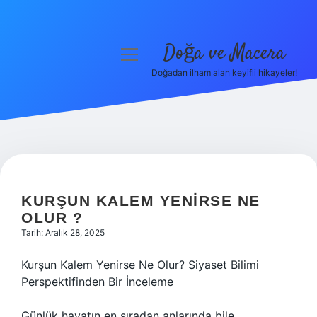
Doğa ve Macera
menüyü
aç
Doğadan ilham alan keyifli hikayeler!
Anasayfa
Gizlilik Politikası
Yasal Uyarı
Hakkımızda
KURŞUN KALEM YENIRSE NE
OLUR ?
Tarih: Aralık 28, 2025
Kurşun Kalem Yenirse Ne Olur? Siyaset Bilimi
Perspektifinden Bir İnceleme
Günlük hayatın en sıradan anlarında bile,