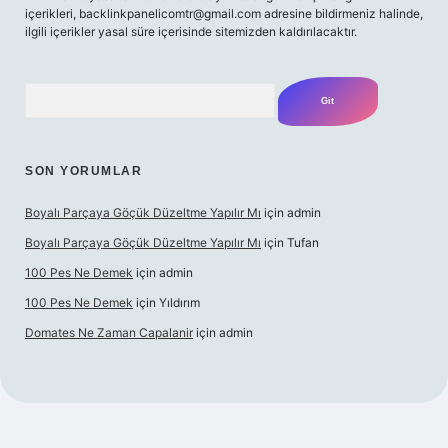
içerikleri,
backlinkpanelicomtr@gmail.com
adresine bildirmeniz halinde,
ilgili içerikler yasal süre içerisinde sitemizden kaldırılacaktır.
Arama
SON YORUMLAR
Boyalı Parçaya Göçük Düzeltme Yapılır Mı
için
admin
Boyalı Parçaya Göçük Düzeltme Yapılır Mı
için
Tufan
100 Pes Ne Demek
için
admin
100 Pes Ne Demek
için
Yıldırım
Domates Ne Zaman Capalanir
için
admin