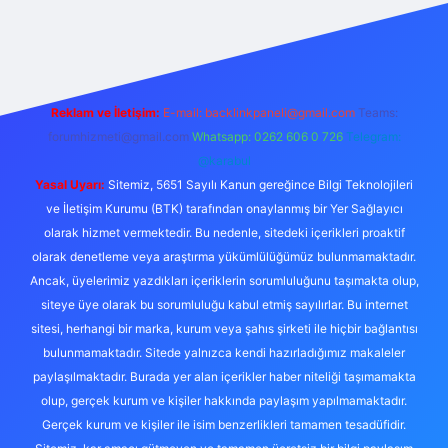
randoperabet giriş
https://www.betexper.xyz/
Reklam ve İletişim:
E-mail:
backlinkpaneli@gmail.com
Teams:
forumhizmeti@gmail.com
Whatsapp: 0262 606 0 726
Telegram:
@karabul
Yasal Uyarı:
Sitemiz, 5651 Sayılı Kanun gereğince Bilgi Teknolojileri
ve İletişim Kurumu (BTK) tarafından onaylanmış bir Yer Sağlayıcı
olarak hizmet vermektedir. Bu nedenle, sitedeki içerikleri proaktif
olarak denetleme veya araştırma yükümlülüğümüz bulunmamaktadır.
Ancak, üyelerimiz yazdıkları içeriklerin sorumluluğunu taşımakta olup,
siteye üye olarak bu sorumluluğu kabul etmiş sayılırlar. Bu internet
sitesi, herhangi bir marka, kurum veya şahıs şirketi ile hiçbir bağlantısı
bulunmamaktadır. Sitede yalnızca kendi hazırladığımız makaleler
paylaşılmaktadır. Burada yer alan içerikler haber niteliği taşımamakta
olup, gerçek kurum ve kişiler hakkında paylaşım yapılmamaktadır.
Gerçek kurum ve kişiler ile isim benzerlikleri tamamen tesadüfidir.