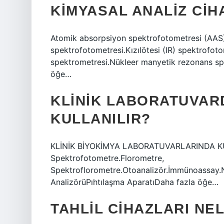
KIMYASAL ANALIZ CIH
Atomik absorpsiyon spektrofotometresi (AAS)
spektrofotometresi.Kızılötesi (IR) spektrofot
spektrometresi.Nükleer manyetik rezonans s
öğe…
KLINIK LABORATUVAR
KULLANILIR?
KLİNİK BİYOKİMYA LABORATUVARLARINDA K
Spektrofotometre.Florometre,
Spektroflorometre.Otoanalizör.İmmünoassay.N
AnalizörüPıhtılaşma AparatıDaha fazla öğe…
TAHLIL CIHAZLARI NE