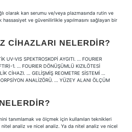
ğlı olarak kan serumu ve/veya plazmasında rutin ve
 hassasiyet ve güvenilirlikle yapılmasını sağlayan bir
Z CIHAZLARI NELERDIR?
PTİK UV-VIS SPEKTROSKOPİ AYGITI. … FOURIER
TIR)-1. … FOURIER DÖNÜŞÜMLÜ KIZILÖTESİ
LİK CİHAZI. … GELİŞMİŞ REOMETRE SİSTEMİ …
SORPSİYON ANALİZÖRÜ. … YÜZEY ALANI ÖLÇÜM
 NELERDIR?
ini tanımlamak ve ölçmek için kullanılan teknikleri
 nitel analiz ve nicel analiz. Ya da nitel analiz ve nicel