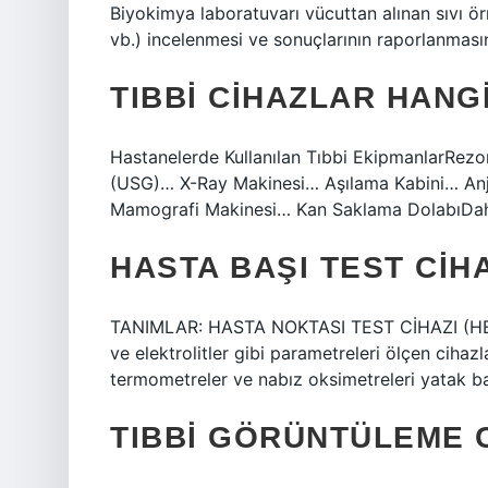
Biyokimya laboratuvarı vücuttan alınan sıvı örn
vb.) incelenmesi ve sonuçlarının raporlanmas
TIBBI CIHAZLAR HANG
Hastanelerde Kullanılan Tıbbi EkipmanlarRez
(USG)… X-Ray Makinesi… Aşılama Kabini… Anj
Mamografi Makinesi… Kan Saklama DolabıDa
HASTA BAŞI TEST CIH
TANIMLAR: HASTA NOKTASI TEST CİHAZI (HBTC
ve elektrolitler gibi parametreleri ölçen cihaz
termometreler ve nabız oksimetreleri yatak baş
TIBBI GÖRÜNTÜLEME 