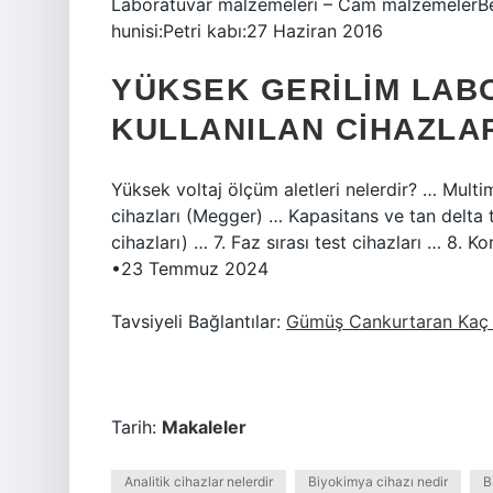
Laboratuvar malzemeleri – Cam malzemelerBe
hunisi:Petri kabı:27 Haziran 2016
YÜKSEK GERILIM LAB
KULLANILAN CIHAZLA
Yüksek voltaj ölçüm aletleri nelerdir? … Multim
cihazları (Megger) … Kapasitans ve tan delta te
cihazları) … 7. Faz sırası test cihazları … 8. 
•23 Temmuz 2024
Tavsiyeli Bağlantılar:
Gümüş Cankurtaran Kaç
Tarih:
Makaleler
Analitik cihazlar nelerdir
Biyokimya cihazı nedir
B