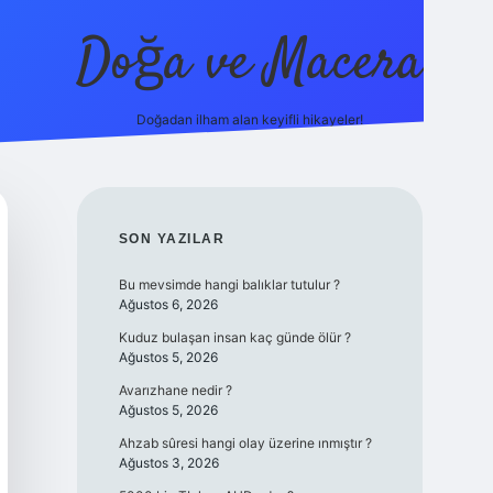
Doğa ve Macera
Doğadan ilham alan keyifli hikayeler!
t.online/
vdcasino yeni giriş
grandoperabet giriş
https://www.
SIDEBAR
SON YAZILAR
Bu mevsimde hangi balıklar tutulur ?
Ağustos 6, 2026
Kuduz bulaşan insan kaç günde ölür ?
Ağustos 5, 2026
Avarızhane nedir ?
Ağustos 5, 2026
Ahzab sûresi hangi olay üzerine ınmıştır ?
Ağustos 3, 2026