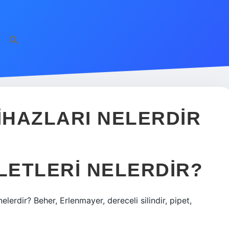
https://ilbe
HAZLARI NELERDIR
LETLERI NELERDIR?
lerdir? Beher, Erlenmayer, dereceli silindir, pipet,