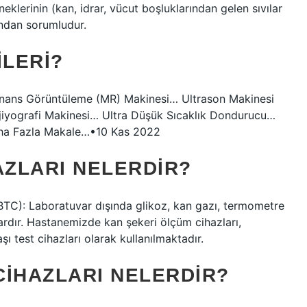
eklerinin (kan, idrar, vücut boşluklarından gelen sıvılar
ından sorumludur.
ILERI?
onans Görüntüleme (MR) Makinesi… Ultrason Makinesi
iyografi Makinesi… Ultra Düşük Sıcaklık Dondurucu…
ha Fazla Makale…•10 Kas 2022
AZLARI NELERDIR?
): Laboratuvar dışında glikoz, kan gazı, termometre
lardır. Hastanemizde kan şekeri ölçüm cihazları,
ı test cihazları olarak kullanılmaktadır.
CIHAZLARI NELERDIR?