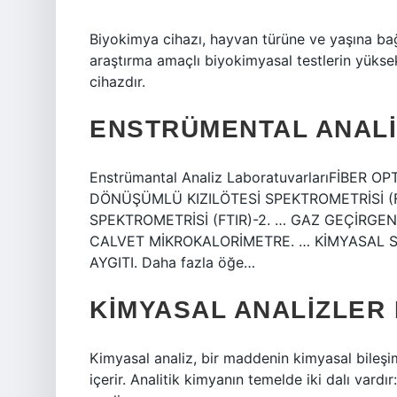
Biyokimya cihazı, hayvan türüne ve yaşına ba
araştırma amaçlı biyokimyasal testlerin yüksek
cihazdır.
ENSTRÜMENTAL ANALI
Enstrümantal Analiz LaboratuvarlarıFİBER O
DÖNÜŞÜMLÜ KIZILÖTESİ SPEKTROMETRİSİ (F
SPEKTROMETRİSİ (FTIR)-2. … GAZ GEÇİRGEN
CALVET MİKROKALORİMETRE. … KİMYASAL 
AYGITI. Daha fazla öğe…
KIMYASAL ANALIZLER
Kimyasal analiz, bir maddenin kimyasal bileşim
içerir. Analitik kimyanın temelde iki dalı vardır: