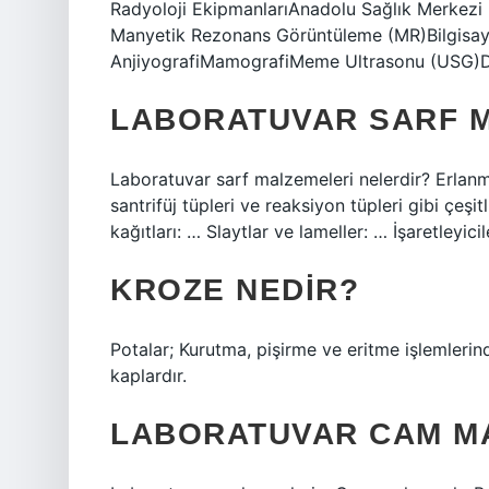
Radyoloji EkipmanlarıAnadolu Sağlık Merkezi
Manyetik Rezonans Görüntüleme (MR)Bilgisayar
AnjiyografiMamografiMeme Ultrasonu (USG)D
LABORATUVAR SARF M
Laboratuvar sarf malzemeleri nelerdir? Erlanmar 
santrifüj tüpleri ve reaksiyon tüpleri gibi çeşit
kağıtları: … Slaytlar ve lameller: … İşaretleyici
KROZE NEDIR?
Potalar; Kurutma, pişirme ve eritme işlemlerinde
kaplardır.
LABORATUVAR CAM M