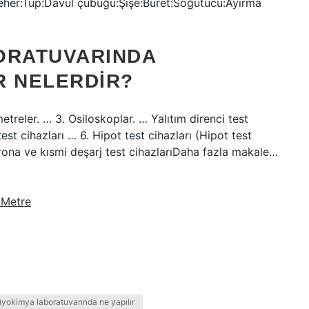
her:Tüp:Davul çubuğu:Şişe:Büret:Soğutucu:Ayırma
ORATUVARINDA
R NELERDIR?
etreler. … 3. Osiloskoplar. … Yalıtım direnci test
st cihazları … 6. Hipot test cihazları (Hipot test
Korona ve kısmi deşarj test cihazlarıDaha fazla makale…
 Metre
iyokimya laboratuvarında ne yapılır