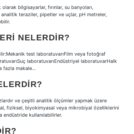
larak bilgisayarlar, fırınlar, su banyoları,
analitik teraziler, pipetler ve uçlar, pH metreler,
bilir.
ERI NELERDIR?
ilir:Mekanik test laboratuvarıFilm veya fotoğraf
oratuvarıSuç laboratuvarıEndüstriyel laboratuvarHalk
ha fazla makale…
ELERDIR?
azlardır ve çeşitli analitik ölçümler yapmak üzere
l, fiziksel, biyokimyasal veya mikrobiyal özelliklerini
 endüstride kullanılabilirler.
DIR?