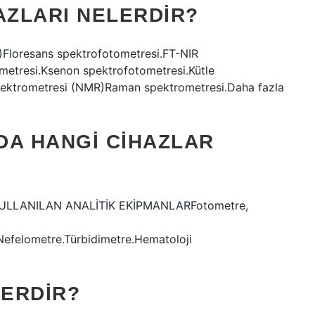
AZLARI NELERDIR?
Floresans spektrofotometresi.FT-NIR
ometresi.Ksenon spektrofotometresi.Kütle
pektrometresi (NMR)Raman spektrometresi.Daha fazla
DA HANGI CIHAZLAR
ULLANILAN ANALİTİK EKİPMANLARFotometre,
efelometre.Türbidimetre.Hematoloji
LERDIR?