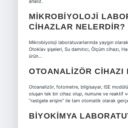
analiz.
MIKROBIYOLOJI LABO
CIHAZLAR NELERDIR?
Mikrobiyoloji laboratuvarlarında yaygın olarak 
Otoklav şişeleri, Su damıtıcı, Ölçüm cihazı, H
ürün…
OTOANALIZÖR CIHAZI 
Otoanalizör, fotometre, bilgisayar, ISE modü
oluşan tek bir cihaz olup, numune ve reaktif 
“rastgele erişim” ile tam otomatik olarak gerç
BIYOKIMYA LABORATUV