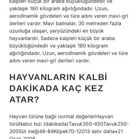
kalpleri küçük bir araba büyüklüğündedir ve
yaklaşık 180 kilogram ağırlığındadır. Uzun,
aerodinamik gövdeleri ve türe adını veren mavi-gri
derileri vardır. Mavi balinalar, 30 metreden fazla
uzunluğa ulaşan, yeryüzündeki en büyük
hayvanlardır. Sadece kalpleri küçük bir araba
büyüklüğündedir ve yaklaşık 180 kilogram
ağırlığındadır. Uzun, aerodinamik gövdeleri ve türe
adını veren mavi-gri derileri vardır.
HAYVANLARIN KALBI
DAKIKADA KAÇ KEZ
ATAR?
Hayvan türüne bağlı normal değerlerHayvan
türüNabız hızı (dakikada)Tavuk350-450Tavuk250-
300Süt ineği48-84Köpek70-12013 satır daha•21
Ocak 2008