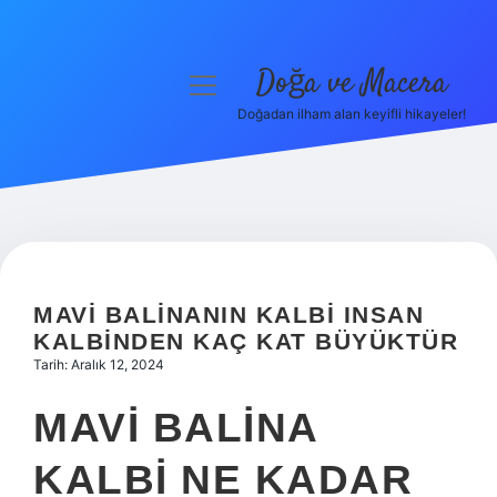
Doğa ve Macera
menüyü
aç
Doğadan ilham alan keyifli hikayeler!
Anasayfa
Gizlilik Politikası
Yasal Uyarı
Hakkımızda
MAVI BALINANIN KALBI INSAN
KALBINDEN KAÇ KAT BÜYÜKTÜR
Tarih: Aralık 12, 2024
MAVI BALINA
KALBI NE KADAR