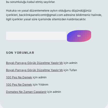
bu sorumluluğu kabul etmiş sayılırlar.
Hukuka ve yasal düzenlemelere aykırı olduğunu düşündüğünüz
içerikleri,
backlinkpanelicomtr@gmail.com
adresine bildirmeniz halinde,
ilgili içerikler yasal süre içerisinde sitemizden kaldırılacaktır.
Arama
SON YORUMLAR
Boyalı Parçaya Göçük Düzeltme Yapılır Mı
için
admin
Boyalı Parçaya Göçük Düzeltme Yapılır Mı
için
Tufan
100 Pes Ne Demek
için
admin
100 Pes Ne Demek
için
Yıldırım
Domates Ne Zaman Capalanir
için
admin