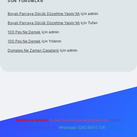
SON YORUMLAR
Boyalı Parçaya Göçük Düzeltme Yapılır Mı
için
admin
Boyalı Parçaya Göçük Düzeltme Yapılır Mı
için
Tufan
100 Pes Ne Demek
için
admin
100 Pes Ne Demek
için
Yıldırım
Domates Ne Zaman Capalanir
için
admin
://www.betexper.xyz/
Reklam ve İletişim:
E-mail:
backlinkpaneli@gmail.com
Teams:
forumhizmeti@gmail.com
Whatsapp: 0262 606 0 726
Telegram:
@karabul