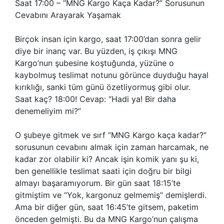
Saat 17:00 – “MNG Kargo Kaça Kadar?” Sorusunun
Cevabını Arayarak Yaşamak
Birçok insan için kargo, saat 17:00’dan sonra gelir
diye bir inanç var. Bu yüzden, iş çıkışı MNG
Kargo’nun şubesine koştuğunda, yüzüne o
kaybolmuş teslimat notunu görünce duyduğu hayal
kırıklığı, sanki tüm günü özetliyormuş gibi olur.
Saat kaç? 18:00! Cevap: “Hadi ya! Bir daha
denemeliyim mi?”
O şubeye gitmek ve sırf “MNG Kargo kaça kadar?”
sorusunun cevabını almak için zaman harcamak, ne
kadar zor olabilir ki? Ancak işin komik yanı şu ki,
ben genellikle teslimat saati için doğru bir bilgi
almayı başaramıyorum. Bir gün saat 18:15’te
gitmiştim ve “Yok, kargonuz gelmemiş” demişlerdi.
Ama bir diğer gün, saat 16:45’te gitsem, paketim
önceden gelmişti. Bu da MNG Kargo’nun çalışma