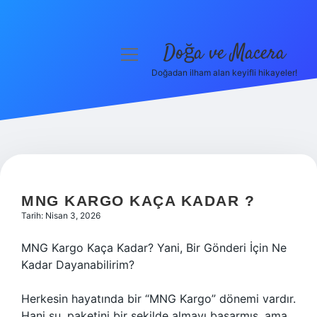
Doğa ve Macera
menüyü
aç
Doğadan ilham alan keyifli hikayeler!
Anasayfa
Gizlilik Politikası
Yasal Uyarı
Hakkımızda
MNG KARGO KAÇA KADAR ?
Tarih: Nisan 3, 2026
MNG Kargo Kaça Kadar? Yani, Bir Gönderi İçin Ne
Kadar Dayanabilirim?
Herkesin hayatında bir “MNG Kargo” dönemi vardır.
Hani şu, paketini bir şekilde almayı başarmış, ama