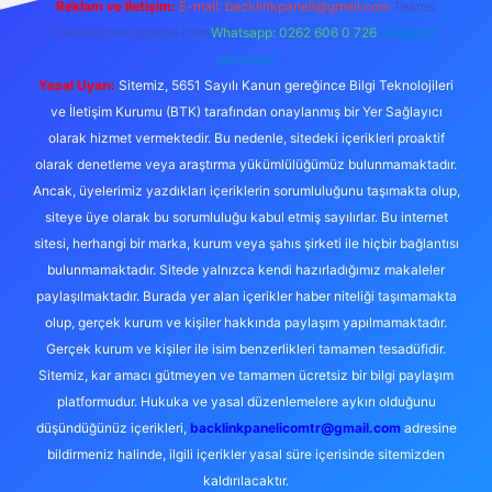
Reklam ve İletişim:
E-mail:
backlinkpaneli@gmail.com
Teams:
forumhizmeti@gmail.com
Whatsapp: 0262 606 0 726
Telegram:
@karabul
Yasal Uyarı:
Sitemiz, 5651 Sayılı Kanun gereğince Bilgi Teknolojileri
ve İletişim Kurumu (BTK) tarafından onaylanmış bir Yer Sağlayıcı
olarak hizmet vermektedir. Bu nedenle, sitedeki içerikleri proaktif
olarak denetleme veya araştırma yükümlülüğümüz bulunmamaktadır.
Ancak, üyelerimiz yazdıkları içeriklerin sorumluluğunu taşımakta olup,
siteye üye olarak bu sorumluluğu kabul etmiş sayılırlar. Bu internet
sitesi, herhangi bir marka, kurum veya şahıs şirketi ile hiçbir bağlantısı
bulunmamaktadır. Sitede yalnızca kendi hazırladığımız makaleler
paylaşılmaktadır. Burada yer alan içerikler haber niteliği taşımamakta
olup, gerçek kurum ve kişiler hakkında paylaşım yapılmamaktadır.
Gerçek kurum ve kişiler ile isim benzerlikleri tamamen tesadüfidir.
Sitemiz, kar amacı gütmeyen ve tamamen ücretsiz bir bilgi paylaşım
platformudur. Hukuka ve yasal düzenlemelere aykırı olduğunu
düşündüğünüz içerikleri,
backlinkpanelicomtr@gmail.com
adresine
bildirmeniz halinde, ilgili içerikler yasal süre içerisinde sitemizden
kaldırılacaktır.