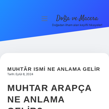
Doğa ve Macera
menüyü
aç
Doğadan ilham alan keyifli hikayeler!
Anasayfa
Gizlilik Politikası
Yasal Uyarı
Hakkımızda
MUHTÂR ISMI NE ANLAMA GELIR
Tarih: Eylül 8, 2024
MUHTAR ARAPÇA
NE ANLAMA