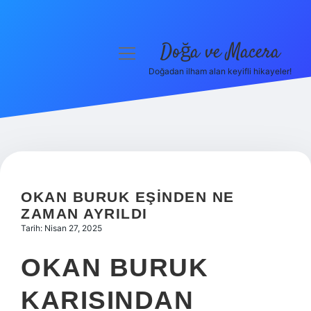
Doğa ve Macera
menüyü
aç
Doğadan ilham alan keyifli hikayeler!
Anasayfa
Gizlilik Politikası
Yasal Uyarı
Hakkımızda
OKAN BURUK EŞINDEN NE
ZAMAN AYRILDI
Tarih: Nisan 27, 2025
OKAN BURUK
KARISINDAN