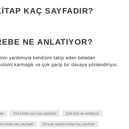
ITAP KAÇ SAYFADIR?
REBE NE ANLATIYOR?
sinin yardımıyla kendisini takip eden beladan
olisini karmaşık ve çok garip bir davaya yönlendiriyor.
dar
10a kadar say kaç sayfadır
Çatı katı ne anlatıyor
n kitabı kaç sayfadır
En çok sayfalı kitap kaç sayfadır