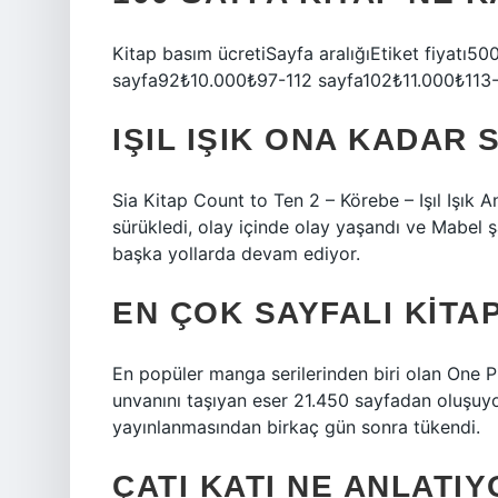
Kitap basım ücretiSayfa aralığıEtiket fiyatı
sayfa92₺10.000₺97-112 sayfa102₺11.000₺113-
IŞIL IŞIK ONA KADAR 
Sia Kitap Count to Ten 2 – Körebe – Işıl Işık 
sürükledi, olay içinde olay yaşandı ve Mabel şa
başka yollarda devam ediyor.
EN ÇOK SAYFALI KITA
En popüler manga serilerinden biri olan One Pi
unvanını taşıyan eser 21.450 sayfadan oluşuyor.
yayınlanmasından birkaç gün sonra tükendi.
ÇATI KATI NE ANLATI