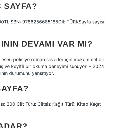
Ç SAYFA?
.00TLISBN: 9786256685185Dil: TÜRKSayfa sayısı:
ININ DEVAMI VAR MI?
lı eseri polisiye roman severler için mükemmel bir
uş ve keyifli bir okuma deneyimi sunuyor. – 2024
ının durumunu yansıtıyor.
SAYFA?
ı: 300 Cilt Türü: Ciltsiz Kağıt Türü: Kitap Kağıt
KADAR?