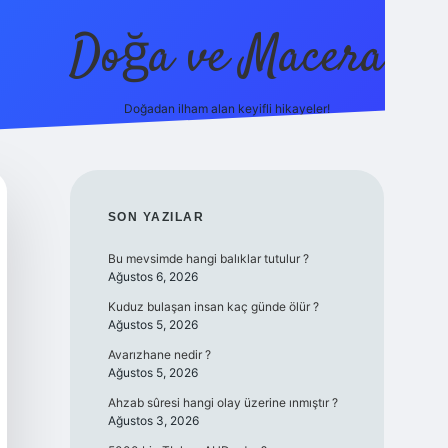
Doğa ve Macera
Doğadan ilham alan keyifli hikayeler!
et.online/
vdcasino yeni giriş
grandoperabet giriş
https://www
SIDEBAR
SON YAZILAR
Bu mevsimde hangi balıklar tutulur ?
Ağustos 6, 2026
Kuduz bulaşan insan kaç günde ölür ?
Ağustos 5, 2026
Avarızhane nedir ?
Ağustos 5, 2026
Ahzab sûresi hangi olay üzerine ınmıştır ?
Ağustos 3, 2026