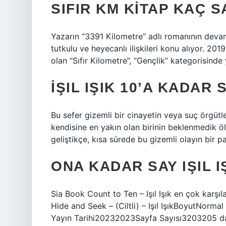
SIFIR KM KITAP KAÇ S
Yazarın “3391 Kilometre” adlı romanının devamı
tutkulu ve heyecanlı ilişkileri konu alıyor. 2019
olan “Sıfır Kilometre”, “Gençlik” kategorisind
İŞIL IŞIK 10’A KADAR
Bu sefer gizemli bir cinayetin veya suç örgütl
kendisine en yakın olan birinin beklenmedik 
geliştikçe, kısa sürede bu gizemli olayın bir pa
ONA KADAR SAY IŞIL I
Sia Book Count to Ten – Işıl Işık en çok karşıl
Hide and Seek – (Ciltli) – Işıl IşıkBoyutNorm
Yayın Tarihi20232023Sayfa Sayısı3203205 d