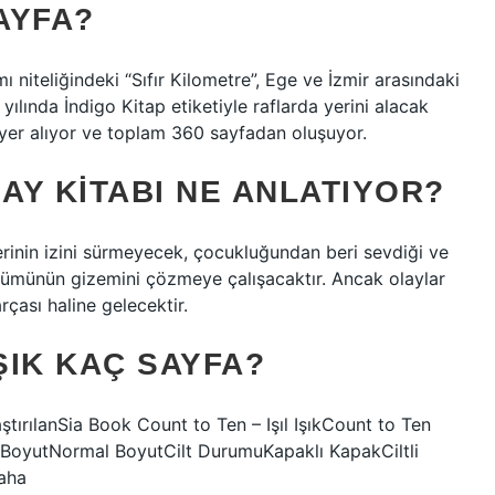
AYFA?
 niteliğindeki “Sıfır Kilometre”, Ege ve İzmir arasındaki
 yılında İndigo Kitap etiketiyle raflarda yerini alacak
e yer alıyor ve toplam 360 sayfadan oluşuyor.
 SAY KITABI NE ANLATIYOR?
erinin izini sürmeyecek, çocukluğundan beri sevdiği ve
ölümünün gizemini çözmeye çalışacaktır. Ancak olaylar
rçası haline gelecektir.
ŞIK KAÇ SAYFA?
aştırılanSia Book Count to Ten – Işıl IşıkCount to Ten
al BoyutNormal BoyutCilt DurumuKapaklı KapakCiltli
aha