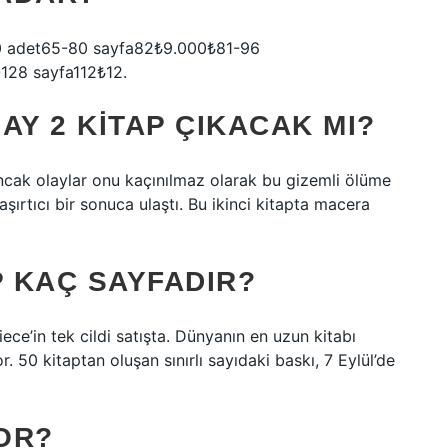
500 adet65-80 sayfa82₺9.000₺81-96
128 sayfa112₺12.
SAY 2 KITAP ÇIKACAK MI?
Ancak olaylar onu kaçınılmaz olarak bu gizemli ölüme
şırtıcı bir sonuca ulaştı. Bu ikinci kitapta macera
P KAÇ SAYFADIR?
ece’in tek cildi satışta. Dünyanın en uzun kitabı
 50 kitaptan oluşan sınırlı sayıdaki baskı, 7 Eylül’de
YOR?