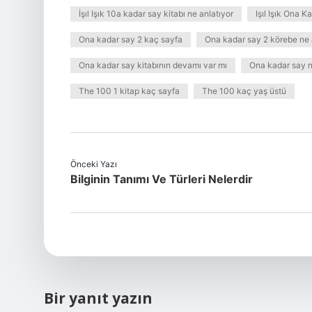
İşıl Işık 10a kadar say kitabı ne anlatıyor
Işıl Işık Ona 
Ona kadar say 2 kaç sayfa
Ona kadar say 2 körebe ne 
Ona kadar say kitabının devamı var mı
Ona kadar say n
The 100 1 kitap kaç sayfa
The 100 kaç yaş üstü
Önceki Yazı
Bilginin Tanımı Ve Türleri Nelerdir
Bir yanıt yazın