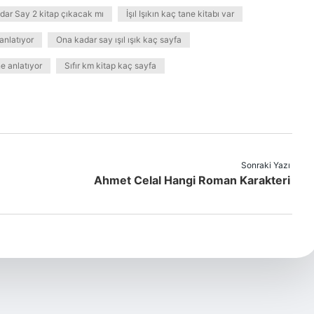
Kadar Say 2 kitap çıkacak mı
İşıl Işıkın kaç tane kitabı var
anlatıyor
Ona kadar say ışıl ışık kaç sayfa
e anlatıyor
Sıfır km kitap kaç sayfa
Sonraki Yazı
Ahmet Celal Hangi Roman Karakteri