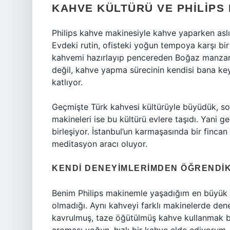
KAHVE KÜLTÜRÜ VE PHILIPS
Philips kahve makinesiyle kahve yaparken asl
Evdeki rutin, ofisteki yoğun tempoya karşı bi
kahvemi hazırlayıp pencereden Boğaz manzara
değil, kahve yapma sürecinin kendisi bana keyi
katlıyor.
Geçmişte Türk kahvesi kültürüyle büyüdük, sonr
makineleri ise bu kültürü evlere taşıdı. Yani 
birleşiyor. İstanbul’un karmaşasında bir finca
meditasyon aracı oluyor.
KENDI DENEYIMLERIMDEN ÖĞRENDI
Benim Philips makinemle yaşadığım en büyük k
olmadığı. Aynı kahveyi farklı makinelerde de
kavrulmuş, taze öğütülmüş kahve kullanmak b