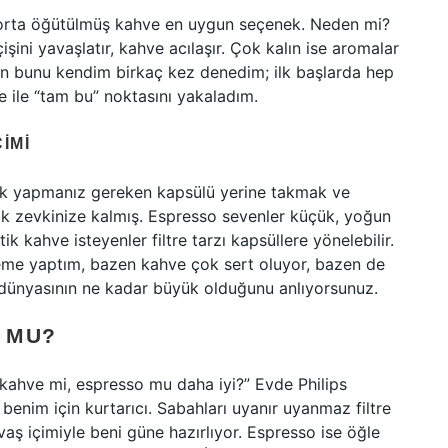
 orta öğütülmüş kahve en uygun seçenek. Neden mi?
ini yavaşlatır, kahve acılaşır. Çok kalın ise aromalar
en bunu kendim birkaç kez denedim; ilk başlarda hep
e ile “tam bu” noktasını yakaladım.
IMI
 tek yapmanız gereken kapsülü yerine takmak ve
zevkinize kalmış. Espresso sevenler küçük, yoğun
k kahve isteyenler filtre tarzı kapsüllere yönelebilir.
eme yaptım, bazen kahve çok sert oluyor, bazen de
e dünyasının ne kadar büyük olduğunu anlıyorsunuz.
O MU?
kahve mi, espresso mu daha iyi?” Evde Philips
benim için kurtarıcı. Sabahları uyanır uyanmaz filtre
ş içimiyle beni güne hazırlıyor. Espresso ise öğle