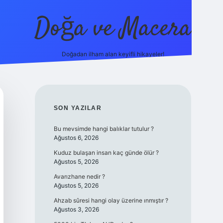
Doğa ve Macera
Doğadan ilham alan keyifli hikayeler!
ilbet.online/
vdcasino yeni giriş
grandoperabet giriş
https://
SIDEBAR
SON YAZILAR
Bu mevsimde hangi balıklar tutulur ?
Ağustos 6, 2026
Kuduz bulaşan insan kaç günde ölür ?
Ağustos 5, 2026
Avarızhane nedir ?
Ağustos 5, 2026
Ahzab sûresi hangi olay üzerine ınmıştır ?
Ağustos 3, 2026