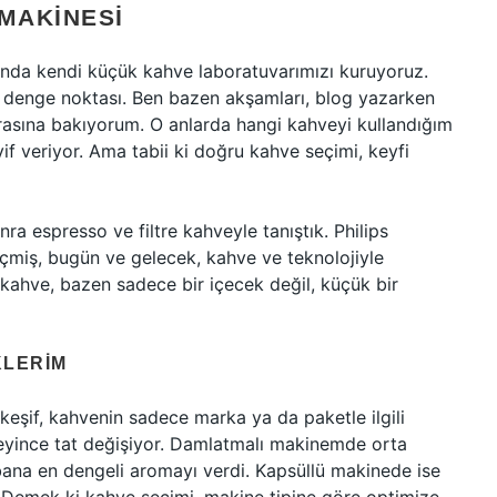
 MAKINESI
ında kendi küçük kahve laboratuvarımızı kuruyoruz.
r denge noktası. Ben bazen akşamları, blog yazarken
sına bakıyorum. O anlarda hangi kahveyi kullandığım
f veriyor. Ama tabii ki doğru kahve seçimi, keyfi
a espresso ve filtre kahveyle tanıştık. Philips
geçmiş, bugün ve gelecek, kahve ve teknolojiyle
n kahve, bazen sadece bir içecek değil, küçük bir
KLERIM
eşif, kahvenin sadece marka ya da paketle ilgili
neyince tat değişiyor. Damlatmalı makinemde orta
ana en dengeli aromayı verdi. Kapsüllü makinede ise