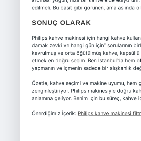
aroması yoğun, hızlı bir kahve elde ediyorum
edilmeli. Bu basit gibi görünen, ama aslında o
SONUÇ OLARAK
Philips kahve makinesi için hangi kahve kullan
damak zevki ve hangi gün için” sorularının bi
kavrulmuş ve orta öğütülmüş kahve, kapsüllü
etmek en doğru seçim. Ben İstanbul’da hem o
yapmanın ve içmenin sadece bir alışkanlık değ
Özetle, kahve seçimi ve makine uyumu, hem gü
zenginleştiriyor. Philips makinesiyle doğru ka
anlamına geliyor. Benim için bu süreç, kahve 
Önerdiğimiz İçerik:
Philips kahve makinesi filtr