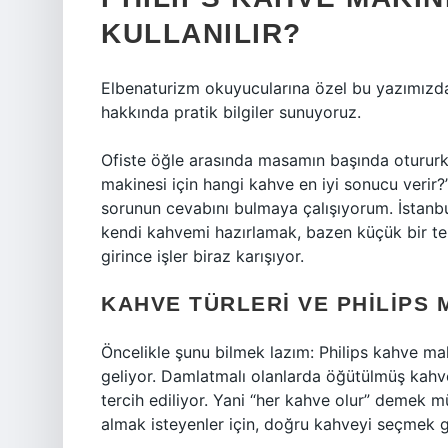
KULLANILIR?
Elbenaturizm okuyucularına özel bu yazımızda 
hakkında pratik bilgiler sunuyoruz.
Ofiste öğle arasında masamın başında otururk
makinesi için hangi kahve en iyi sonucu veri
sorunun cevabını bulmaya çalışıyorum. İstanb
kendi kahvemi hazırlamak, bazen küçük bir ter
girince işler biraz karışıyor.
KAHVE TÜRLERI VE PHILIPS 
Öncelikle şunu bilmek lazım: Philips kahve ma
geliyor. Damlatmalı olanlarda öğütülmüş kahve
tercih ediliyor. Yani “her kahve olur” demek m
almak isteyenler için, doğru kahveyi seçmek g