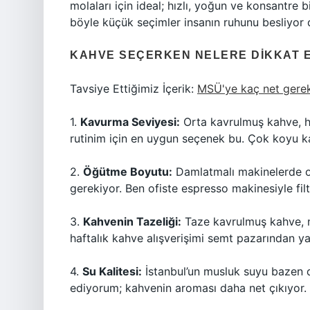
molaları için ideal; hızlı, yoğun ve konsantre 
böyle küçük seçimler insanın ruhunu besliyor d
KAHVE SEÇERKEN NELERE DIKKAT 
Tavsiye Ettiğimiz İçerik:
MSÜ'ye kaç net gerek
1.
Kavurma Seviyesi:
Orta kavrulmuş kahve, h
rutinim için en uygun seçenek bu. Çok koyu k
2.
Öğütme Boyutu:
Damlatmalı makinelerde o
gerekiyor. Ben ofiste espresso makinesiyle fi
3.
Kahvenin Tazeliği:
Taze kavrulmuş kahve, m
haftalık kahve alışverişimi semt pazarından 
4.
Su Kalitesi:
İstanbul’un musluk suyu bazen de
ediyorum; kahvenin aroması daha net çıkıyor.