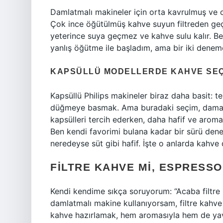
Damlatmalı makineler için orta kavrulmuş ve
Çok ince öğütülmüş kahve suyun filtreden geçiş
yeterince suya geçmez ve kahve sulu kalır. B
yanlış öğütme ile başladım, ama bir iki denem
KAPSÜLLÜ MODELLERDE KAHVE SEÇ
Kapsüllü Philips makineler biraz daha basit:
düğmeye basmak. Ama buradaki seçim, damak 
kapsülleri tercih ederken, daha hafif ve aromati
Ben kendi favorimi bulana kadar bir sürü den
neredeyse süt gibi hafif. İşte o anlarda kahv
FILTRE KAHVE MI, ESPRESS
Kendi kendime sıkça soruyorum: “Acaba filtre 
damlatmalı makine kullanıyorsam, filtre kahve 
kahve hazırlamak, hem aromasıyla hem de yava