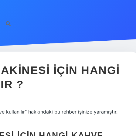
https://
AKINESI IÇIN HANGI
IR ?
 kullanılır” hakkındaki bu rehber işinize yaramıştır.
ESI İÇIN HANGI KAHVE