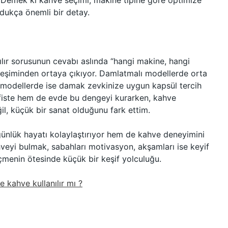
. Demek ki kahve seçimi, makine tipine göre optimize
ldukça önemli bir detay.
ılır sorusunun cevabı aslında “hangi makine, hangi
rleşiminden ortaya çıkıyor. Damlatmalı modellerde orta
 modellerde ise damak zevkinize uygun kapsül tercih
fiste hem de evde bu dengeyi kurarken, kahve
il, küçük bir sanat olduğunu fark ettim.
nlük hayatı kolaylaştırıyor hem de kahve deneyimini
hveyi bulmak, sabahları motivasyon, akşamları ise keyif
içmenin ötesinde küçük bir keşif yolculuğu.
e kahve kullanılır mı ?