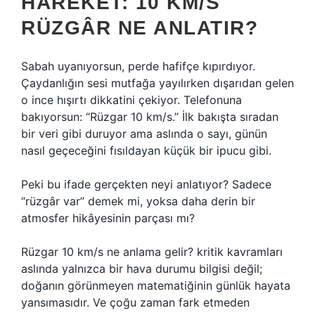
HAREKET: 10 KM/S
RÜZGÂR NE ANLATIR?
Sabah uyanıyorsun, perde hafifçe kıpırdıyor.
Çaydanlığın sesi mutfağa yayılırken dışarıdan gelen
o ince hışırtı dikkatini çekiyor. Telefonuna
bakıyorsun: “Rüzgar 10 km/s.” İlk bakışta sıradan
bir veri gibi duruyor ama aslında o sayı, günün
nasıl geçeceğini fısıldayan küçük bir ipucu gibi.
Peki bu ifade gerçekten neyi anlatıyor? Sadece
“rüzgâr var” demek mi, yoksa daha derin bir
atmosfer hikâyesinin parçası mı?
Rüzgar 10 km/s ne anlama gelir? kritik kavramları
aslında yalnızca bir hava durumu bilgisi değil;
doğanın görünmeyen matematiğinin günlük hayata
yansımasıdır. Ve çoğu zaman fark etmeden