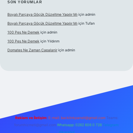
SON YORUMLAR
Boyalı Parçaya Göçük Düzeltme Yapılır Mı
için
admin
Boyalı Parçaya Göçük Düzeltme Yapılır Mı
için
Tufan
100 Pes Ne Demek
için
admin
100 Pes Ne Demek
için
Yıldırım
Domates Ne Zaman Capalanir
için
admin
betexper.xyz/
Reklam ve İletişim:
E-mail:
backlinkpaneli@gmail.com
Teams:
forumhizmeti@gmail.com
Whatsapp: 0262 606 0 726
Telegram:
@karabul