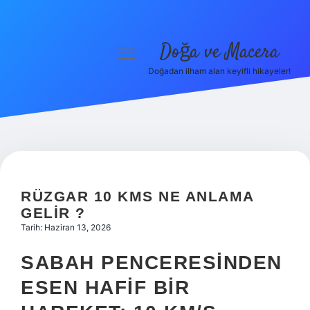
Doğa ve Macera
menüyü
aç
Doğadan ilham alan keyifli hikayeler!
Anasayfa
Gizlilik Politikası
Yasal Uyarı
Hakkımızda
RÜZGAR 10 KMS NE ANLAMA
GELIR ?
Tarih: Haziran 13, 2026
SABAH PENCERESINDEN
ESEN HAFIF BIR