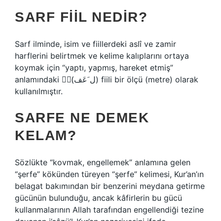
SARF FIIL NEDIR?
Sarf ilminde, isim ve fiillerdeki aslî ve zamir
harflerini belirtmek ve kelime kalıplarını ortaya
koymak için “yaptı, yapmış, hareket etmiş”
anlamındaki (ََل َعَف) fiili bir ölçü (metre) olarak
kullanılmıştır.
SARFE NE DEMEK
KELAM?
Sözlükte “kovmak, engellemek” anlamına gelen
“şerfe” kökünden türeyen “şerfe” kelimesi, Kur’an’ın
belagat bakımından bir benzerini meydana getirme
gücünün bulunduğu, ancak kâfirlerin bu gücü
kullanmalarının Allah tarafından engellendiği tezine