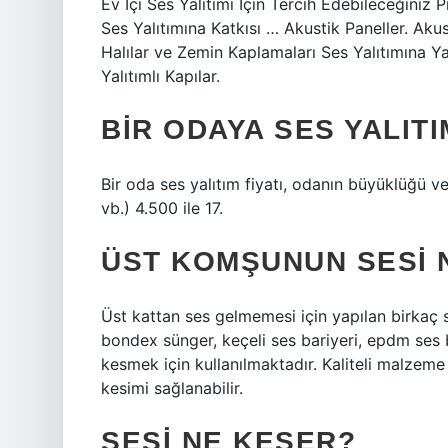
Ev İçi Ses Yalıtımı İçin Tercih Edebileceğiniz P
Ses Yalıtımına Katkısı … Akustik Paneller. Akus
Halılar ve Zemin Kaplamaları Ses Yalıtımına Ya
Yalıtımlı Kapılar.
BIR ODAYA SES YALIT
Bir oda ses yalıtım fiyatı, odanın büyüklüğü v
vb.) 4.500 ile 17.
ÜST KOMŞUNUN SESI N
Üst kattan ses gelmemesi için yapılan birkaç s
bondex sünger, keçeli ses bariyeri, epdm ses 
kesmek için kullanılmaktadır. Kaliteli malzeme 
kesimi sağlanabilir.
SESI NE KESER?