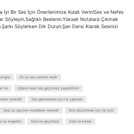
İyi Bir Ses İçin Önerilerimize Kulak Verin!Ses ve Nefes
lar Söyleyin.Sağlıklı Beslenin.Yüksek Notalara Çıkmak
n.Şarkı Söylerken Dik Durun.Şan Dersi Alarak Sesinizi
hangisi
En iyi ses yalıtımı nedir
er mi
Odamı nasıl ses geçirmez yapabilirim
eler nelerdir
Ses gelmemesi için ne yapmalı
Sesi az geçiren maddeler nelerdir
Sesi düzeltmek için ne içilir
i ne engeller
Sesi ne geçirmez
Sesi ne keser