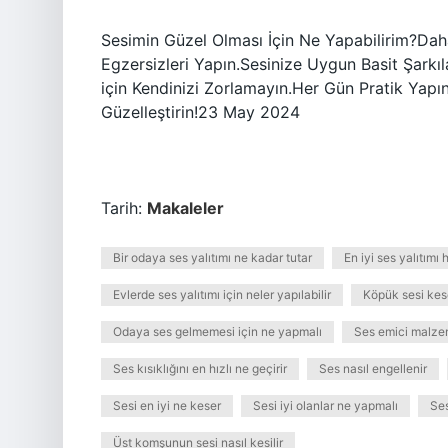
Sesimin Güzel Olması İçin Ne Yapabilirim?Daha 
Egzersizleri Yapın.Sesinize Uygun Basit Şarkı
için Kendinizi Zorlamayın.Her Gün Pratik Yapı
Güzelleştirin!23 May 2024
Tarih:
Makaleler
Bir odaya ses yalıtımı ne kadar tutar
En iyi ses yalıtımı 
Evlerde ses yalıtımı için neler yapılabilir
Köpük sesi kes
Odaya ses gelmemesi için ne yapmalı
Ses emici malzem
Ses kısıklığını en hızlı ne geçirir
Ses nasıl engellenir
Sesi en iyi ne keser
Sesi iyi olanlar ne yapmalı
Ses
Üst komşunun sesi nasıl kesilir