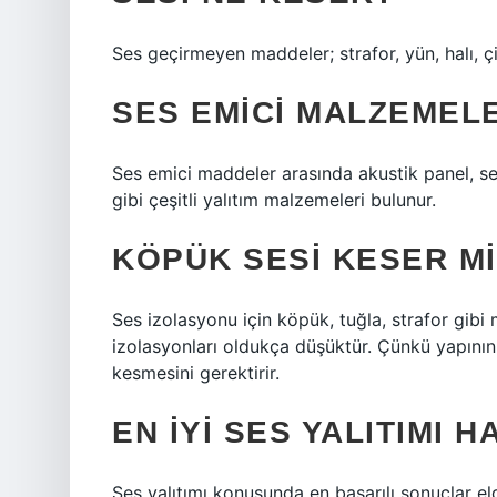
Ses geçirmeyen maddeler; strafor, yün, halı, ç
SES EMICI MALZEMEL
Ses emici maddeler arasında akustik panel, se
gibi çeşitli yalıtım malzemeleri bulunur.
KÖPÜK SESI KESER MI
Ses izolasyonu için köpük, tuğla, strafor gib
izolasyonları oldukça düşüktür. Çünkü yapının 
kesmesini gerektirir.
EN IYI SES YALITIMI H
Ses yalıtımı konusunda en başarılı sonuçlar 