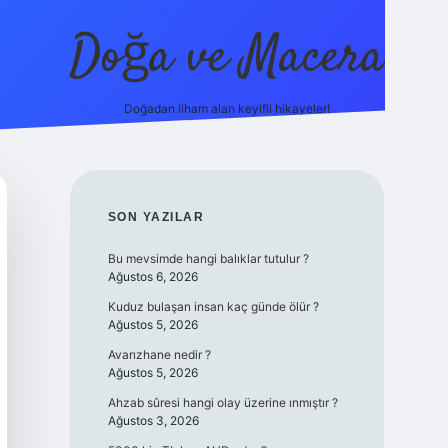
Doğa ve Macera
Doğadan ilham alan keyifli hikayeler!
https://ilbet.online/
vdcasino yeni giriş
grandoperabe
SIDEBAR
SON YAZILAR
Bu mevsimde hangi balıklar tutulur ?
Ağustos 6, 2026
Kuduz bulaşan insan kaç günde ölür ?
Ağustos 5, 2026
Avarızhane nedir ?
Ağustos 5, 2026
Ahzab sûresi hangi olay üzerine ınmıştır ?
Ağustos 3, 2026