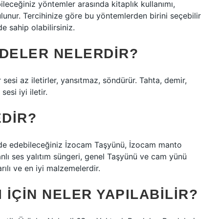
leceğiniz yöntemler arasında kitaplık kullanımı,
lunur. Tercihinize göre bu yöntemlerden birini seçebilir
 sahip olabilirsiniz.
DDELER NELERDIR?
sesi az iletirler, yansıtmaz, söndürür. Tahta, demir,
si iyi iletir.
EDIR?
elde edebileceğiniz İzocam Taşyünü, İzocam manto
anlı ses yalıtım süngeri, genel Taşyünü ve cam yünü
rılı ve en iyi malzemelerdir.
 IÇIN NELER YAPILABILIR?