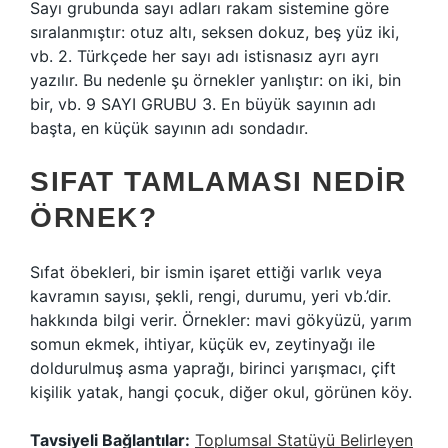
Sayı grubunda sayı adları rakam sistemine göre
sıralanmıştır: otuz altı, seksen dokuz, beş yüz iki,
vb. 2. Türkçede her sayı adı istisnasız ayrı ayrı
yazılır. Bu nedenle şu örnekler yanlıştır: on iki, bin
bir, vb. 9 SAYI GRUBU 3. En büyük sayının adı
başta, en küçük sayının adı sondadır.
SIFAT TAMLAMASI NEDIR
ÖRNEK?
Sıfat öbekleri, bir ismin işaret ettiği varlık veya
kavramın sayısı, şekli, rengi, durumu, yeri vb.’dir.
hakkında bilgi verir. Örnekler: mavi gökyüzü, yarım
somun ekmek, ihtiyar, küçük ev, zeytinyağı ile
doldurulmuş asma yaprağı, birinci yarışmacı, çift
kişilik yatak, hangi çocuk, diğer okul, görünen köy.
Tavsiyeli Bağlantılar:
Toplumsal Statüyü Belirleyen