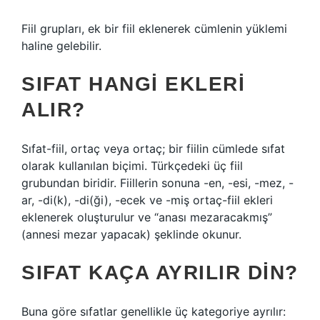
Fiil grupları, ek bir fiil eklenerek cümlenin yüklemi
haline gelebilir.
SIFAT HANGI EKLERI
ALIR?
Sıfat-fiil, ortaç veya ortaç; bir fiilin cümlede sıfat
olarak kullanılan biçimi. Türkçedeki üç fiil
grubundan biridir. Fiillerin sonuna -en, -esi, -mez, -
ar, -di(k), -di(ği), -ecek ve -miş ortaç-fiil ekleri
eklenerek oluşturulur ve “anası mezaracakmış”
(annesi mezar yapacak) şeklinde okunur.
SIFAT KAÇA AYRILIR DIN?
Buna göre sıfatlar genellikle üç kategoriye ayrılır: