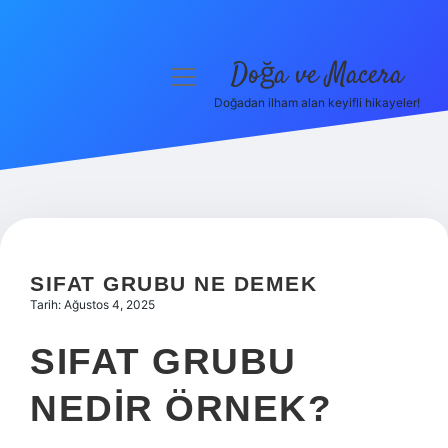
Doğa ve Macera
menüyü
aç
Doğadan ilham alan keyifli hikayeler!
Anasayfa
Gizlilik Politikası
Yasal Uyarı
Hakkımızda
SIFAT GRUBU NE DEMEK
Tarih: Ağustos 4, 2025
SIFAT GRUBU
NEDIR ÖRNEK?