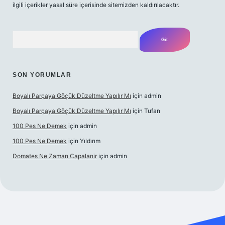
ilgili içerikler yasal süre içerisinde sitemizden kaldırılacaktır.
Arama
SON YORUMLAR
Boyalı Parçaya Göçük Düzeltme Yapılır Mı
için
admin
Boyalı Parçaya Göçük Düzeltme Yapılır Mı
için
Tufan
100 Pes Ne Demek
için
admin
100 Pes Ne Demek
için
Yıldırım
Domates Ne Zaman Capalanir
için
admin
andoperabet giriş
https://www.betexper.xyz/