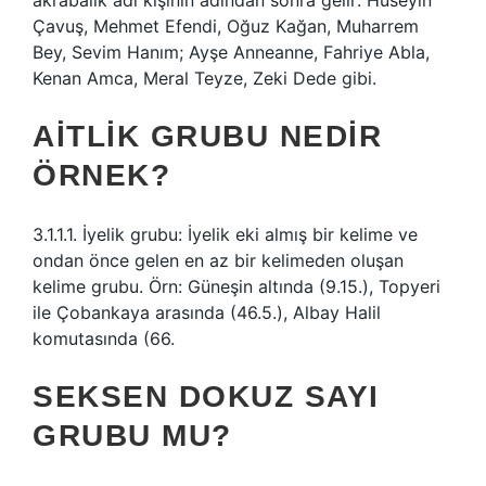
akrabalık adı kişinin adından sonra gelir: Hüseyin
Çavuş, Mehmet Efendi, Oğuz Kağan, Muharrem
Bey, Sevim Hanım; Ayşe Anneanne, Fahriye Abla,
Kenan Amca, Meral Teyze, Zeki Dede gibi.
AITLIK GRUBU NEDIR
ÖRNEK?
3.1.1.1. İyelik grubu: İyelik eki almış bir kelime ve
ondan önce gelen en az bir kelimeden oluşan
kelime grubu. Örn: Güneşin altında (9.15.), Topyeri
ile Çobankaya arasında (46.5.), Albay Halil
komutasında (66.
SEKSEN DOKUZ SAYI
GRUBU MU?