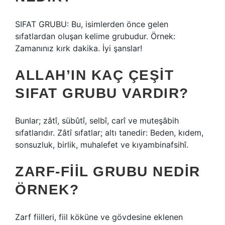
SIFAT GRUBU: Bu, isimlerden önce gelen
sıfatlardan oluşan kelime grubudur. Örnek:
Zamanınız kırk dakika. İyi şanslar!
ALLAH’IN KAÇ ÇEŞIT
SIFAT GRUBU VARDIR?
Bunlar; zâtî, sübûtî, selbî, carî ve muteşâbih
sıfatlarıdır. Zâtî sıfatlar; altı tanedir: Beden, kıdem,
sonsuzluk, birlik, muhalefet ve kıyambinafsihî.
ZARF-FIIL GRUBU NEDIR
ÖRNEK?
Zarf fiilleri, fiil köküne ve gövdesine eklenen