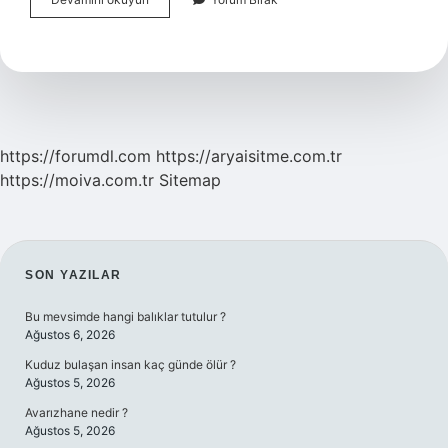
Burcu
Erkeği
Takıntılı
Mıdır
https://forumdl.com
https://aryaisitme.com.tr
https://moiva.com.tr
Sitemap
SIDEBAR
SON YAZILAR
Bu mevsimde hangi balıklar tutulur ?
Ağustos 6, 2026
Kuduz bulaşan insan kaç günde ölür ?
Ağustos 5, 2026
Avarızhane nedir ?
Ağustos 5, 2026