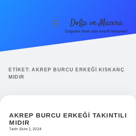
Doğa ve Macera
menüyü
aç
Doğadan ilham alan keyifli hikayeler!
Anasayfa
Gizlilik Politikası
Yasal Uyarı
ETIKET:
AKREP BURCU ERKEĞI KISKANÇ
MIDIR
Hakkımızda
AKREP BURCU ERKEĞI TAKINTILI
MIDIR
Tarih: Ekim 2, 2024