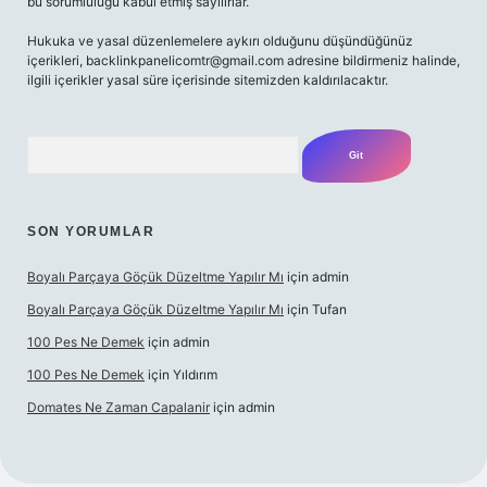
bu sorumluluğu kabul etmiş sayılırlar.
Hukuka ve yasal düzenlemelere aykırı olduğunu düşündüğünüz
içerikleri,
backlinkpanelicomtr@gmail.com
adresine bildirmeniz halinde,
ilgili içerikler yasal süre içerisinde sitemizden kaldırılacaktır.
Arama
SON YORUMLAR
Boyalı Parçaya Göçük Düzeltme Yapılır Mı
için
admin
Boyalı Parçaya Göçük Düzeltme Yapılır Mı
için
Tufan
100 Pes Ne Demek
için
admin
100 Pes Ne Demek
için
Yıldırım
Domates Ne Zaman Capalanir
için
admin