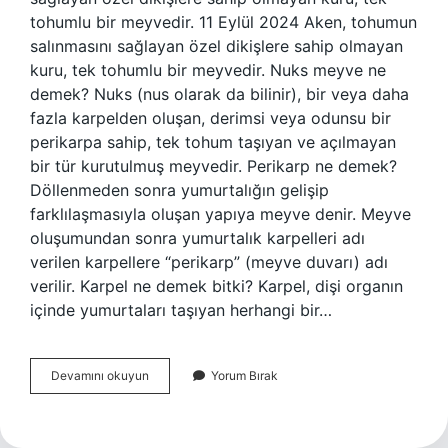
tohumlu bir meyvedir. 11 Eylül 2024 Aken, tohumun
salınmasını sağlayan özel dikişlere sahip olmayan
kuru, tek tohumlu bir meyvedir. Nuks meyve ne
demek? Nuks (nus olarak da bilinir), bir veya daha
fazla karpelden oluşan, derimsi veya odunsu bir
perikarpa sahip, tek tohum taşıyan ve açılmayan
bir tür kurutulmuş meyvedir. Perikarp ne demek?
Döllenmeden sonra yumurtalığın gelişip
farklılaşmasıyla oluşan yapıya meyve denir. Meyve
oluşumundan sonra yumurtalık karpelleri adı
verilen karpellere “perikarp” (meyve duvarı) adı
verilir. Karpel ne demek bitki? Karpel, dişi organın
içinde yumurtaları taşıyan herhangi bir…
Şizokarp
Devamını okuyun
Yorum Bırak
Ne
Demek