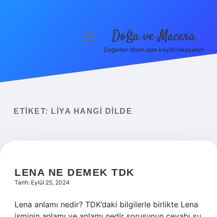
Doğa ve Macera
menüyü
aç
Doğadan ilham alan keyifli hikayeler!
Anasayfa
Gizlilik Politikası
Yasal Uyarı
ETIKET:
LIYA HANGI DILDE
Hakkımızda
LENA NE DEMEK TDK
Tarih: Eylül 25, 2024
Lena anlamı nedir? TDK’daki bilgilerle birlikte Lena
isminin anlamı ve anlamı nedir sorusunun cevabı şu