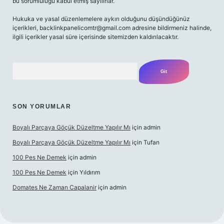
bu sorumluluğu kabul etmiş sayılırlar.
Hukuka ve yasal düzenlemelere aykırı olduğunu düşündüğünüz
içerikleri,
backlinkpanelicomtr@gmail.com
adresine bildirmeniz halinde,
ilgili içerikler yasal süre içerisinde sitemizden kaldırılacaktır.
Arama
SON YORUMLAR
Boyalı Parçaya Göçük Düzeltme Yapılır Mı
için
admin
Boyalı Parçaya Göçük Düzeltme Yapılır Mı
için
Tufan
100 Pes Ne Demek
için
admin
100 Pes Ne Demek
için
Yıldırım
Domates Ne Zaman Capalanir
için
admin