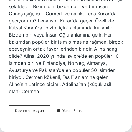
şekildedir; Bizim için, bizden biri ve bir insan.
Güneş ışığı, ışık. Cömert ve nazik. Lena Kur’an’da
geçiyor mu? Lena ismi Kuran’da geçer. Özellikle
Kutsal Kuran’da “bizim için” anlamında kullanılır.
Bizden biri veya İnsan Oğlu anlamına gelir. Her
bakımdan popüler bir isim olmasına rağmen, birçok
ebeveynin ortak favorilerinden biridir. Alina hangi
dilde? Alina, 2020 yılında İsviçre’de en popüler 10
isimden biri ve Finlandiya, Norveç, Almanya,
Avusturya ve Pakistan’da en popüler 50 isimden
biriydi. Cermen kökenli, “asil” anlamına gelen
Aline’nin Latince biçimi, Adelina’nın (küçük asil
olan) Cermen…
Lena
Devamını okuyun
Yorum Bırak
Ne
Demek
Tdk