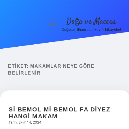
Doğa ve Macera
menüyü
aç
Doğadan ilham alan keyifli hikayeler!
Anasayfa
Gizlilik Politikası
Yasal Uyarı
ETIKET:
MAKAMLAR NEYE GÖRE
BELIRLENIR
Hakkımızda
SI BEMOL MI BEMOL FA DIYEZ
HANGI MAKAM
Tarih: Ekim 14, 2024