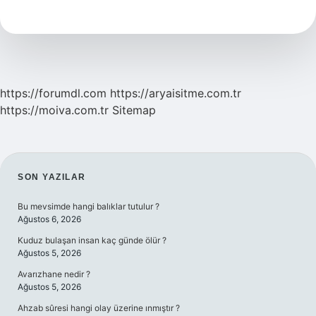
Mi
Bemol
Fa
Diyez
Hangi
Makam
https://forumdl.com
https://aryaisitme.com.tr
https://moiva.com.tr
Sitemap
SIDEBAR
SON YAZILAR
Bu mevsimde hangi balıklar tutulur ?
Ağustos 6, 2026
Kuduz bulaşan insan kaç günde ölür ?
Ağustos 5, 2026
Avarızhane nedir ?
Ağustos 5, 2026
Ahzab sûresi hangi olay üzerine ınmıştır ?