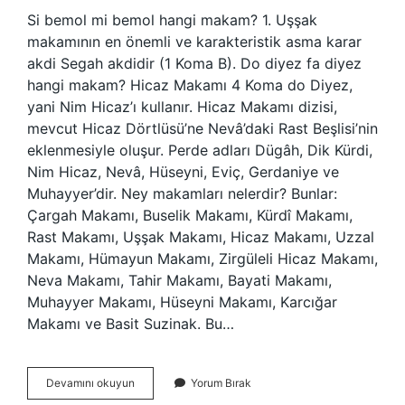
Si bemol mi bemol hangi makam? 1. Uşşak
makamının en önemli ve karakteristik asma karar
akdi Segah akdidir (1 Koma B). Do diyez fa diyez
hangi makam? Hicaz Makamı 4 Koma do Diyez,
yani Nim Hicaz’ı kullanır. Hicaz Makamı dizisi,
mevcut Hicaz Dörtlüsü’ne Nevâ’daki Rast Beşlisi’nin
eklenmesiyle oluşur. Perde adları Dügâh, Dik Kürdi,
Nim Hicaz, Nevâ, Hüseyni, Eviç, Gerdaniye ve
Muhayyer’dir. Ney makamları nelerdir? Bunlar:
Çargah Makamı, Buselik Makamı, Kürdî Makamı,
Rast Makamı, Uşşak Makamı, Hicaz Makamı, Uzzal
Makamı, Hümayun Makamı, Zirgüleli Hicaz Makamı,
Neva Makamı, Tahir Makamı, Bayati Makamı,
Muhayyer Makamı, Hüseyni Makamı, Karcığar
Makamı ve Basit Suzinak. Bu…
Si
Devamını okuyun
Yorum Bırak
Bemol