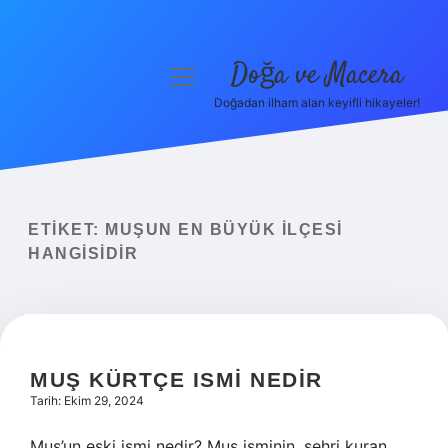
Doğa ve Macera
menüyü
aç
Doğadan ilham alan keyifli hikayeler!
Anasayfa
Gizlilik Politikası
Yasal Uyarı
ETIKET:
MUŞUN EN BÜYÜK ILÇESI
HANGISIDIR
Hakkımızda
MUŞ KÜRTÇE ISMI NEDIR
Tarih: Ekim 29, 2024
Muş’un eski ismi nedir? Muş isminin, şehri kuran