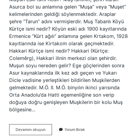
Asurca bol su anlamına gelen “Muşa” veya “Muşet”
kelimelerinden geldiği söylenmektedir. Araplar
şehre “Tarun” adını vermişlerdir. Muş Tabanlı Köyü
Kürtçe ismi nedir? Köyün eski adı 1900 kayıtlarında
Ermenice “Kürt ağılı” anlamına gelen Krtakom, 1928
kayıtlarında ise Kirtakom olarak geçmektedir.
Hakkari Kürtçe ismi nedir? Hakkari (Kürtçe:
Colemêrg), Hakkari ilinin merkezi olan şehirdir.
Muşun soyu nereden gelir? Ege göçlerinden sonra
Asur kaynaklarında ilk kez adı geçen ve Yukarı
Dicle vadisine yerleştikleri bildirilen Muşkilerden
gelmektedir. M.Ö. II. M.Ö. binyılın ikinci yarısında
Orta Anadolu’da Hatti egemenliğine son verip
doğuya doğru genişleyen Muşkilerin bir kolu Muş
bölgesine…
Muş
Devamını okuyun
Yorum Bırak
Kürtçe