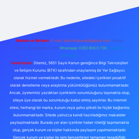
iriş
https://www.betexper.xyz/
Reklam ve İletişim:
E-mail:
backlinkpaneli@gmail.com
Teams:
forumhizmeti@gmail.com
Whatsapp: 0262 606 0 726
Telegram:
@karabul
Yasal Uyarı:
Sitemiz, 5651 Sayılı Kanun gereğince Bilgi Teknolojileri
ve İletişim Kurumu (BTK) tarafından onaylanmış bir Yer Sağlayıcı
olarak hizmet vermektedir. Bu nedenle, sitedeki içerikleri proaktif
olarak denetleme veya araştırma yükümlülüğümüz bulunmamaktadır.
Ancak, üyelerimiz yazdıkları içeriklerin sorumluluğunu taşımakta olup,
siteye üye olarak bu sorumluluğu kabul etmiş sayılırlar. Bu internet
sitesi, herhangi bir marka, kurum veya şahıs şirketi ile hiçbir bağlantısı
bulunmamaktadır. Sitede yalnızca kendi hazırladığımız makaleler
paylaşılmaktadır. Burada yer alan içerikler haber niteliği taşımamakta
olup, gerçek kurum ve kişiler hakkında paylaşım yapılmamaktadır.
Gerçek kurum ve kişiler ile isim benzerlikleri tamamen tesadüfidir.