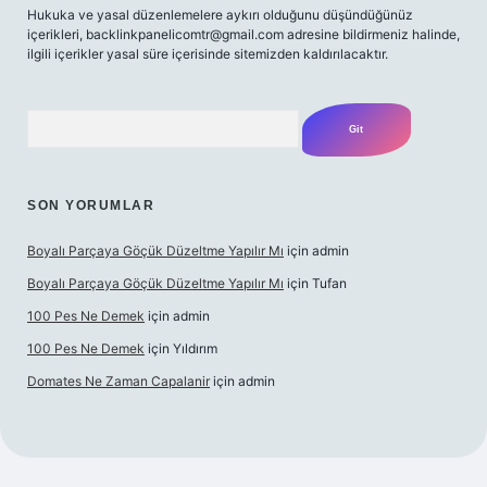
Hukuka ve yasal düzenlemelere aykırı olduğunu düşündüğünüz
içerikleri,
backlinkpanelicomtr@gmail.com
adresine bildirmeniz halinde,
ilgili içerikler yasal süre içerisinde sitemizden kaldırılacaktır.
Arama
SON YORUMLAR
Boyalı Parçaya Göçük Düzeltme Yapılır Mı
için
admin
Boyalı Parçaya Göçük Düzeltme Yapılır Mı
için
Tufan
100 Pes Ne Demek
için
admin
100 Pes Ne Demek
için
Yıldırım
Domates Ne Zaman Capalanir
için
admin