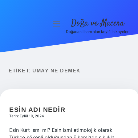
Doğa ve Macera
menüyü
aç
Doğadan ilham alan keyifli hikayeler!
Anasayfa
Gizlilik Politikası
Yasal Uyarı
ETIKET:
UMAY NE DEMEK
Hakkımızda
ESIN ADI NEDIR
Tarih: Eylül 19, 2024
Esin Kürt ismi mi? Esin ismi etimolojik olarak
Türkçe kökenli olduğundan ülkemizde sıklıkla