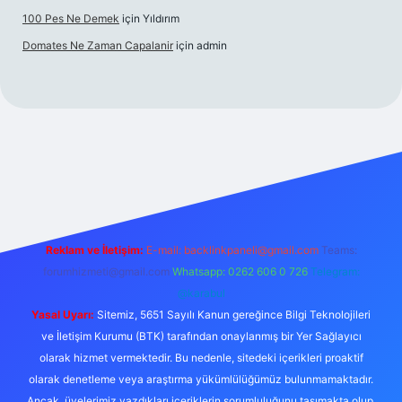
100 Pes Ne Demek
için
Yıldırım
Domates Ne Zaman Capalanir
için
admin
www.betexper.xyz/
Reklam ve İletişim:
E-mail:
backlinkpaneli@gmail.com
Teams:
forumhizmeti@gmail.com
Whatsapp: 0262 606 0 726
Telegram:
@karabul
Yasal Uyarı:
Sitemiz, 5651 Sayılı Kanun gereğince Bilgi Teknolojileri
ve İletişim Kurumu (BTK) tarafından onaylanmış bir Yer Sağlayıcı
olarak hizmet vermektedir. Bu nedenle, sitedeki içerikleri proaktif
olarak denetleme veya araştırma yükümlülüğümüz bulunmamaktadır.
Ancak, üyelerimiz yazdıkları içeriklerin sorumluluğunu taşımakta olup,