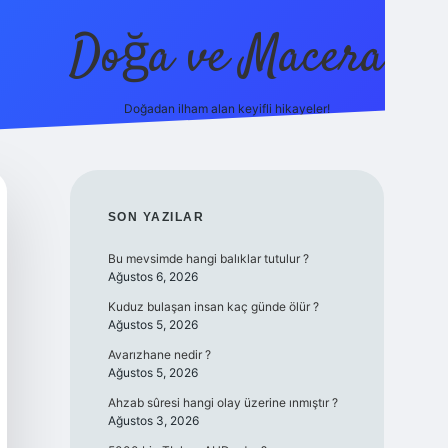
Doğa ve Macera
Doğadan ilham alan keyifli hikayeler!
.online/
vdcasino yeni giriş
grandoperabet giriş
https://www.b
SIDEBAR
SON YAZILAR
Bu mevsimde hangi balıklar tutulur ?
Ağustos 6, 2026
Kuduz bulaşan insan kaç günde ölür ?
Ağustos 5, 2026
Avarızhane nedir ?
Ağustos 5, 2026
Ahzab sûresi hangi olay üzerine ınmıştır ?
Ağustos 3, 2026