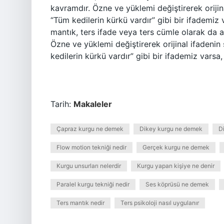
kavramdır. Özne ve yüklemi değiştirerek orijinal
“Tüm kedilerin kürkü vardır” gibi bir ifademiz v
mantık, ters ifade veya ters cümle olarak da a
Özne ve yüklemi değiştirerek orijinal ifadenin s
kedilerin kürkü vardır” gibi bir ifademiz varsa,
Tarih:
Makaleler
Çapraz kurgu ne demek
Dikey kurgu ne demek
D
Flow motion tekniği nedir
Gerçek kurgu ne demek
Kurgu unsurları nelerdir
Kurgu yapan kişiye ne denir
Paralel kurgu tekniği nedir
Ses köprüsü ne demek
Ters mantık nedir
Ters psikoloji nasıl uygulanır