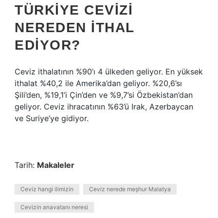
TÜRKIYE CEVIZI
NEREDEN ITHAL
EDIYOR?
Ceviz ithalatının %90’ı 4 ülkeden geliyor. En yüksek
ithalat %40,2 ile Amerika’dan geliyor. %20,6’sı
Şili’den, %19,1’i Çin’den ve %9,7’si Özbekistan’dan
geliyor. Ceviz ihracatının %63’ü Irak, Azerbaycan
ve Suriye’ye gidiyor.
Tarih:
Makaleler
Ceviz hangi ilimizin
Ceviz nerede meşhur Malatya
Cevizin anavatanı neresi