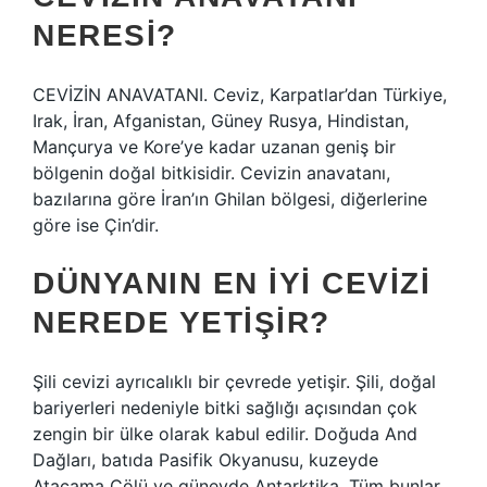
NERESI?
CEVİZİN ANAVATANI. Ceviz, Karpatlar’dan Türkiye,
Irak, İran, Afganistan, Güney Rusya, Hindistan,
Mançurya ve Kore’ye kadar uzanan geniş bir
bölgenin doğal bitkisidir. Cevizin anavatanı,
bazılarına göre İran’ın Ghilan bölgesi, diğerlerine
göre ise Çin’dir.
DÜNYANIN EN IYI CEVIZI
NEREDE YETIŞIR?
Şili cevizi ayrıcalıklı bir çevrede yetişir. Şili, doğal
bariyerleri nedeniyle bitki sağlığı açısından çok
zengin bir ülke olarak kabul edilir. Doğuda And
Dağları, batıda Pasifik Okyanusu, kuzeyde
Atacama Çölü ve güneyde Antarktika. Tüm bunlar