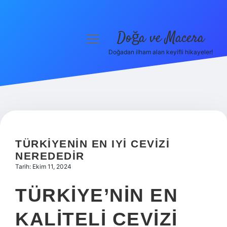
Doğa ve Macera
menüyü
aç
Doğadan ilham alan keyifli hikayeler!
Anasayfa
Gizlilik Politikası
Yasal Uyarı
Hakkımızda
TÜRKIYENIN EN IYI CEVIZI
NEREDEDIR
Tarih: Ekim 11, 2024
TÜRKIYE’NIN EN
KALITELI CEVIZI