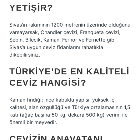
YETIŞIR?
Sivas’ın rakımının 1200 metrenin üzerinde olduğunu
varsayarsak, Chandler cevizi, Franqueta cevizi,
Şebin, Bilecik, Kaman, Fernor ve Fernette gibi
Sivas’a uygun ceviz fidanlarını rahatlıkla
dikebilirsiniz.
TÜRKIYE’DE EN KALITELI
CEVIZ HANGISI?
Kaman fındığı; ince kabuklu yapısı, yüksek iç
kalitesi, alan özgüllüğü ve Türkiye ortalamasının 1,5
katı (ağaç başına 50 kg, dekara 500 kg) verimi ile
önemli bir meyvedir.
CEVIZIN ANAVATANI