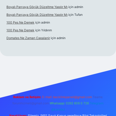
Boyalı Parçaya Göçük Düzeltme Yapılır Mı
için
admin
Boyalı Parçaya Göçük Düzeltme Yapılır Mı
için
Tufan
100 Pes Ne Demek
için
admin
100 Pes Ne Demek
için
Yıldırım
Domates Ne Zaman Capalanir
için
admin
andoperabet giriş
https://www.betexper.xyz/
Reklam ve İletişim:
E-mail:
backlinkpaneli@gmail.com
Teams:
forumhizmeti@gmail.com
Whatsapp: 0262 606 0 726
Telegram:
@karabul
Yasal Uyarı:
Sitemiz, 5651 Sayılı Kanun gereğince Bilgi Teknolojileri