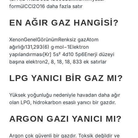
formülCCl2O16 daha fazla satır
EN AĞIR GAZ HANGISI?
XenonGenelGörünümRenksiz gazAtom
ağırlığı131,293(6) g·mol−1Elektron
yapılandırması[Kr] 5s² 4d10 5p6Enerji düzeyi
başına elektron2, 8, 18, 18, 833 ek satırlar
LPG YANICI BIR GAZ MI?
Yüksek yoğunluğu nedeniyle havadan daha ağır
olan LPG, hidrokarbon esaslı yanıcı bir gazdır.
ARGON GAZI YANICI MI?
Argon çok güvenli bir gazdır. Toksik değildir ve