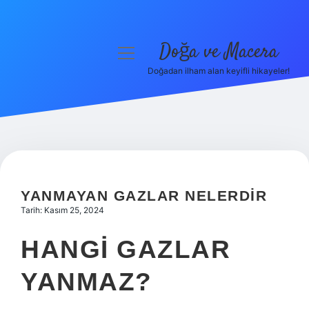
Doğa ve Macera
menüyü
aç
Doğadan ilham alan keyifli hikayeler!
Anasayfa
Gizlilik Politikası
Yasal Uyarı
Hakkımızda
YANMAYAN GAZLAR NELERDIR
Tarih: Kasım 25, 2024
HANGI GAZLAR
YANMAZ?