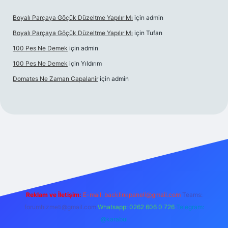
Boyalı Parçaya Göçük Düzeltme Yapılır Mı
için
admin
Boyalı Parçaya Göçük Düzeltme Yapılır Mı
için
Tufan
100 Pes Ne Demek
için
admin
100 Pes Ne Demek
için
Yıldırım
Domates Ne Zaman Capalanir
için
admin
s://www.betexper.xyz/
Reklam ve İletişim:
E-mail:
backlinkpaneli@gmail.com
Teams:
forumhizmeti@gmail.com
Whatsapp: 0262 606 0 726
Telegram:
@karabul