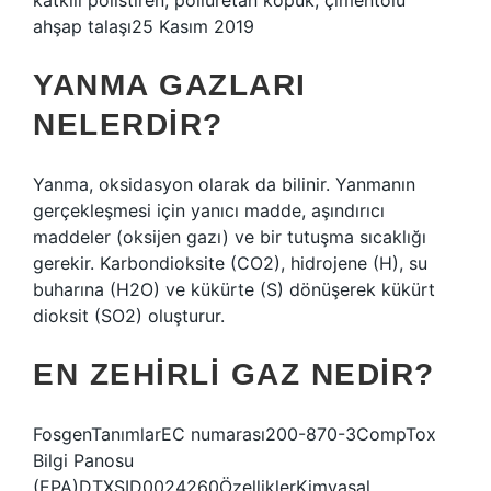
katkılı polistiren, poliüretan köpük, çimentolu
ahşap talaşı25 Kasım 2019
YANMA GAZLARI
NELERDIR?
Yanma, oksidasyon olarak da bilinir. Yanmanın
gerçekleşmesi için yanıcı madde, aşındırıcı
maddeler (oksijen gazı) ve bir tutuşma sıcaklığı
gerekir. Karbondioksite (CO2), hidrojene (H), su
buharına (H2O) ve kükürte (S) dönüşerek kükürt
dioksit (SO2) oluşturur.
EN ZEHIRLI GAZ NEDIR?
FosgenTanımlarEC numarası200-870-3CompTox
Bilgi Panosu
(EPA)DTXSID0024260ÖzelliklerKimyasal