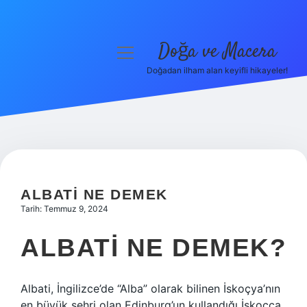
Doğa ve Macera
menüyü
aç
Doğadan ilham alan keyifli hikayeler!
Anasayfa
Gizlilik Politikası
Yasal Uyarı
Hakkımızda
ALBATI NE DEMEK
Tarih: Temmuz 9, 2024
ALBATI NE DEMEK?
Albati, İngilizce’de “Alba” olarak bilinen İskoçya’nın
en büyük şehri olan Edinburg’un kullandığı İskoçça