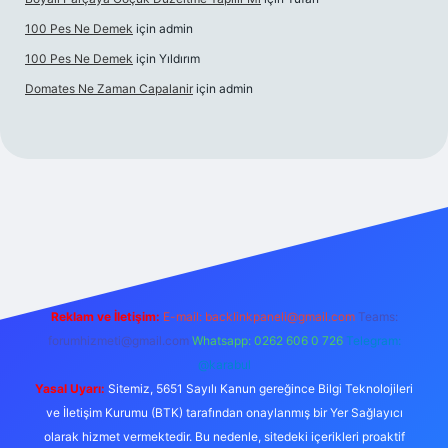
100 Pes Ne Demek
için
admin
100 Pes Ne Demek
için
Yıldırım
Domates Ne Zaman Capalanir
için
admin
andoperabet giriş
https://www.betexper.xyz/
Reklam ve İletişim:
E-mail:
backlinkpaneli@gmail.com
Teams:
forumhizmeti@gmail.com
Whatsapp: 0262 606 0 726
Telegram:
@karabul
Yasal Uyarı:
Sitemiz, 5651 Sayılı Kanun gereğince Bilgi Teknolojileri
ve İletişim Kurumu (BTK) tarafından onaylanmış bir Yer Sağlayıcı
olarak hizmet vermektedir. Bu nedenle, sitedeki içerikleri proaktif