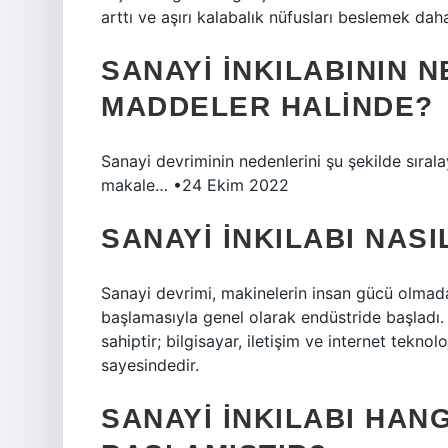
arttı ve aşırı kalabalık nüfusları beslemek dah
SANAYI INKILABININ 
MADDELER HALINDE?
Sanayi devriminin nedenlerini şu şekilde sırala
makale… •24 Ekim 2022
SANAYI INKILABI NASI
Sanayi devrimi, makinelerin insan gücü olmada
başlamasıyla genel olarak endüstride başladı.
sahiptir; bilgisayar, iletişim ve internet teknol
sayesindedir.
SANAYI INKILABI HAN