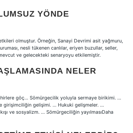
OLUMSUZ YÖNDE
kileri olmuştur. Örneğin, Sanayi Devrimi asit yağmuru,
kuruması, nesli tükenen canlılar, eriyen buzullar, seller,
 mevcut ve gelecekteki senaryoyu etkilemiştir.
BAŞLAMASINDA NELER
şehirlere göç… Sömürgecilik yoluyla sermaye birikimi. …
e girişimciliğin gelişimi. … Hukuki gelişmeler. …
 çıkışı ve sosyalizm. … Sömürgeciliğin yayılmasıDaha