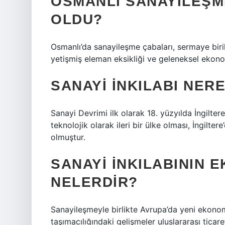
OSMANLI SANAYILEŞM
OLDU?
Osmanlı’da sanayileşme çabaları, sermaye biriki
yetişmiş eleman eksikliği ve geleneksel ekono
SANAYI INKILABI NER
Sanayi Devrimi ilk olarak 18. yüzyılda İngilter
teknolojik olarak ileri bir ülke olması, İngilt
olmuştur.
SANAYI INKILABININ 
NELERDIR?
Sanayileşmeyle birlikte Avrupa’da yeni ekonom
taşımacılığındaki gelişmeler uluslararası ticar