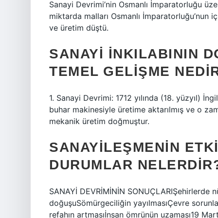
Sanayi Devrimi’nin Osmanlı İmparatorluğu üzer
miktarda malları Osmanlı İmparatorluğu’nun iç p
ve üretim düştü.
SANAYI INKILABININ 
TEMEL GELIŞME NEDI
1. Sanayi Devrimi: 1712 yılında (18. yüzyıl) İn
buhar makinesiyle üretime aktarılmış ve o zam
mekanik üretim doğmuştur.
SANAYILEŞMENIN ETKI
DURUMLAR NELERDIR
SANAYİ DEVRİMİNİN SONUÇLARIŞehirlerde nüfus 
doğuşuSömürgeciliğin yayılmasıÇevre sorunları
refahın artmasıİnsan ömrünün uzaması19 Mar