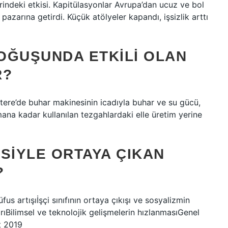
indeki etkisi. Kapitülasyonlar Avrupa’dan ucuz ve bol
azarına getirdi. Küçük atölyeler kapandı, işsizlik arttı
DOĞUŞUNDA ETKILI OLAN
R?
giltere’de buhar makinesinin icadıyla buhar ve su gücü,
ana kadar kullanılan tezgahlardaki elle üretim yerine
SIYLE ORTAYA ÇIKAN
?
artışıİşçi sınıfının ortaya çıkışı ve sosyalizmin
Bilimsel ve teknolojik gelişmelerin hızlanmasıGenel
t 2019