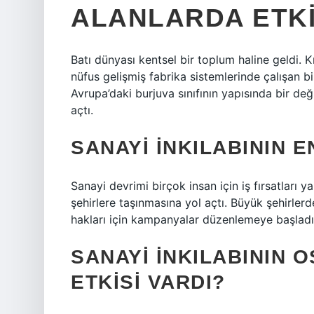
ALANLARDA ETKI
Batı dünyası kentsel bir toplum haline geldi. 
nüfus gelişmiş fabrika sistemlerinde çalışan b
Avrupa’daki burjuva sınıfının yapısında bir deği
açtı.
SANAYI INKILABININ 
Sanayi devrimi birçok insan için iş fırsatları y
şehirlere taşınmasına yol açtı. Büyük şehirlerde 
hakları için kampanyalar düzenlemeye başladı. 
SANAYI INKILABININ 
ETKISI VARDI?