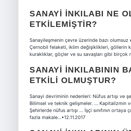
SANAYI INKILABI NE 
ETKILEMIŞTIR?
Sanayileşmenin çevre üzerinde bazı olumsuz et
Çernobil felaketi, iklim değişiklikleri, göllerin 
kuraklıklar, göçler ve su savaşları gibi birçok
SANAYI INKILABININ 
ETKILI OLMUŞTUR?
Sanayi devriminin nedenleri: Nüfus artışı ve 
Bilimsel ve teknik gelişmeler. … Kapitalizmin v
Şehirlerde nüfus artışı … İşçi sınıfının ortaya
fazla makale…•12.11.2017