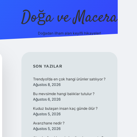
Doğa ve Macera
Doğadan ilham alan keyifli hikayeler!
ilbet.online/
vdcasino yeni giriş
grandoperabet giriş
https://
SIDEBAR
SON YAZILAR
Trendyol’da en çok hangi ürünler satılıyor ?
Ağustos 8, 2026
Bu mevsimde hangi balıklar tutulur ?
Ağustos 6, 2026
Kuduz bulaşan insan kaç günde ölür ?
Ağustos 5, 2026
Avarızhane nedir ?
Ağustos 5, 2026